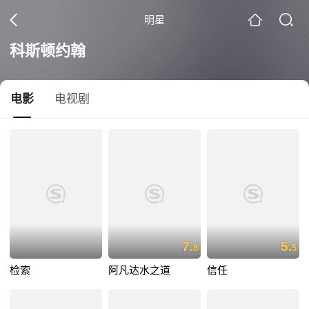
明星
科斯顿约翰
电影
电视剧
7.
5.
8
5
检索
阿凡达水之道
信任