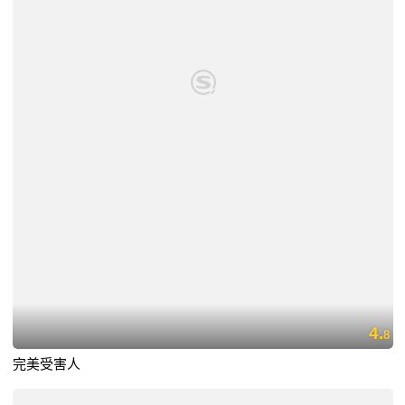
4.
8
完美受害人