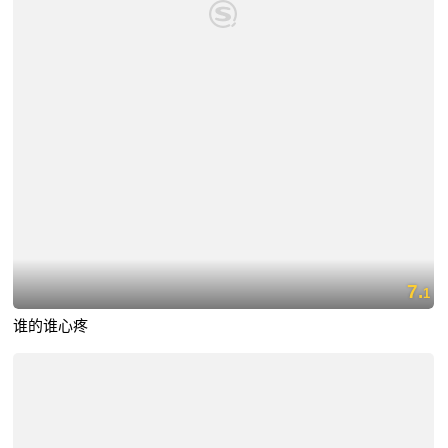
7.
1
谁的谁心疼