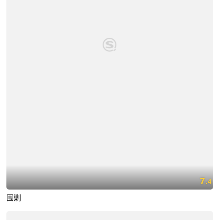
7.
4
围剿