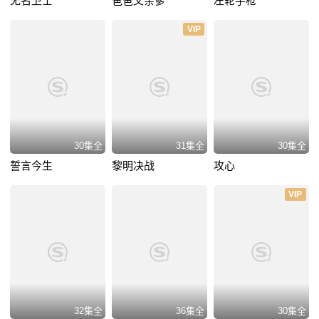
无名卫士
爸爸父亲爹
左轮手枪
VIP
30集全
31集全
30集全
誓言今生
黎明决战
攻心
VIP
32集全
36集全
30集全