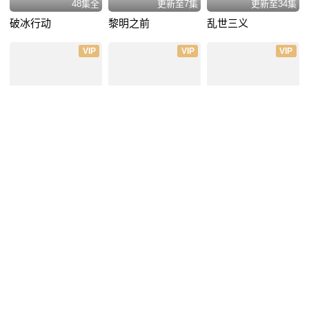
48集全
更新至7集
更新至34集
破冰行动
黎明之前
乱世三义
VIP
VIP
VIP
40集全
47集全
30集全
杠杆
不说再见
爱情应该有的样子
VIP
VIP