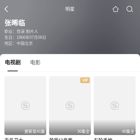
明星
张晞临
职业：导演 制片人
生日：1966年07月08日
地区：中国北京
电视剧
电影
VIP
更新至41集
36集全
40集全