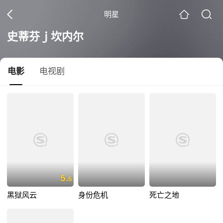
明星
史蒂芬ｊ坎内尔
电影
电视剧
5.
6
黑狱风云
身份危机
死亡之地