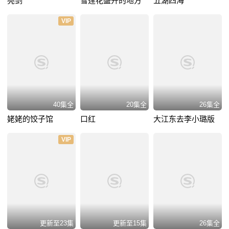
亮剑
雪莲花盛开的地方
五湖四海
VIP
40集全
20集全
26集全
姥姥的饺子馆
口红
大江东去李小璐版
VIP
更新至23集
更新至15集
26集全