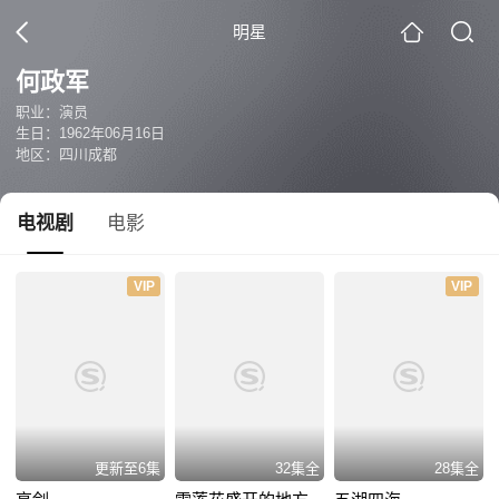
明星
何政军
职业：演员
生日：1962年06月16日
地区：四川成都
电视剧
电影
VIP
VIP
更新至6集
32集全
28集全