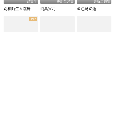
24集全
更新至34集
更新至19集
别和陌生人跳舞
纯真岁月
蓝色马蹄莲
VIP
更新至25集
34集全
30集全
错爱2
青果巷
留神
VIP