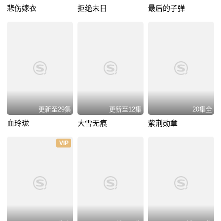
悲伤嫁衣
拒绝末日
最后的子弹
更新至29集
更新至12集
20集全
血玲珑
大雪无痕
紫荆勋章
VIP