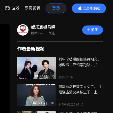
游戏
网页设置
登录
安装电脑版
内容更精彩
娱乐真抓马啊
关注
粉丝
7649
|
关注
0
作者最新视频
刘宇宁被曝跟祝绪丹相恋，
爆料瓜主已销号跑路，并未
提供实质证据
3053
|
01:15
2025-07-30
宗馥莉堪称爽文大女主，用
阳谋击溃父亲私生子，上演
现实版继承者们
85.1万
|
01:01
847评论
2025-07-15