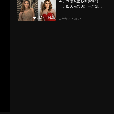
42岁性感女星心脏骤停离
世，四天前曾说：一切朝着
你希望的方向发展
13.7万
|
01:01
42评论
2025-06-29