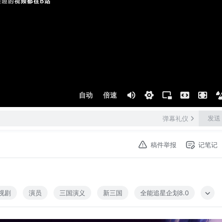
自动
倍速
发送
弹幕礼仪
稿件举报
记笔记
视剧
演员
三国演义
新三国
全能追星企划8.0