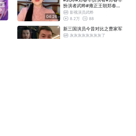
扮演者武晔#雍正王朝郑春华
代表作《特战荣耀》
中国男演员— 一真｜肌肉大叔，名言:跟
00:31
扮演者武晔#雍正王朝郑春华
影视演员武晔
04:26
扮演者
8.2万
88
我睡了就是我媳妇！
中国男演员—吕一丁｜59岁大叔，代表
00:34
新三国演员今昔对比之曹家军
作《雪豹》
中国男演员—赵岩松｜中年大叔一枚，
00:40
灰灰灰灰灰灰灰灰了
代表作《弹道无痕》
5.2万
54
中国男演员—陈昭荣｜56岁大叔，代表
00:34
01:08
作《忠勇小状元》
中国男演员—孙鹏滨｜45岁大叔，代表
00:37
混江龙入海变真龙！
作《血色浪漫》
唯愿Cut
中国男演员—高锦（原名高峰）｜48岁
00:34
1.2万
1
大叔，代表作《我们的连队》
01:02
中国男演员—黄觉｜50岁大叔，代表作
00:52
《风吹云动星不动》，大花们的前男友
新三国演员现状
中国男演员-许亚军|61岁大叔，代表作:
00:40
安东GT
老师，我太想进步了！
中国男演员-李解|49岁单身大叔，代表
00:34
4.5万
87
01:16
作《笑傲江湖》
中国男演员-黄俊鹏|51岁大叔，代表作《
00:46
不会演曹仁就别演，为什么曹
人民的名义》
中国男演员—黄少祺|53岁肌肉大叔，代
00:46
仁这么勇猛不能进五子良将？
狐狸影视天堂
表作《天地有情》
中国男演员—金盛宇|46岁肌肉大叔，代
00:37
01:46
10.7万
122