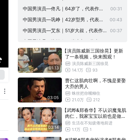
行走的鸡毛掸子》
中国男演员—佟凡｜64岁了，代表作《
00:31
哦，香雪》
中国男演员—巩峥｜42岁型男，代表作
00:43
《芈月传》，以前是央视主持人
中国男演员—艾东｜51岁大叔，代表作
00:37
《上书房》
中国男演员—张铎｜45岁大叔，代表作
00:46
【演员陈威新三国徐晃】更新
《老有所依》
中国男演员—江宏恩｜54岁肌肉大叔，
00:43
了一条视频，快来围观！
代表作《我的丑娘》
中国男演员—柯叔元｜53岁单身大叔，
00:58
演员陈威新三国徐晃
01:13
14.1万
93
代表作《天地有情》
中国男演员—张智尧｜49岁大叔，代表
00:37
曹仁这肌肉壮啊，不愧是要娶
作《杨门女将》
中国男演员—侯长荣｜65岁啦，代表作
00:37
大乔的男人
蛛丝把你嘴糊住
《红楼梦》
中国男演员—王亚楠｜51岁大叔，《天
00:43
03:05
21.0万
212
下粮仓》中的米大人
中国男演员—向能｜48岁大叔，代表作
00:31
【武晔&郑春华】不认识魔鬼肌
肉仁，我家宝宝以前也是做演
《铁齿铜牙纪晓岚》
中国男演员—柳文欢｜肌肉壮汉，热爱
00:43
员的，粉丝总引导我说违规的
生活在不知疲倦地前进
健身，代表作《特战荣耀》
03:14
话
中国男演员—王力（王沥）｜肌肉大叔
00:34
1.1万
1
，代表作《将军在上》
中国男演员—郭洺宇｜36岁肌肉型男，
#武晔#郑春华扮演者#郑春华
00:43