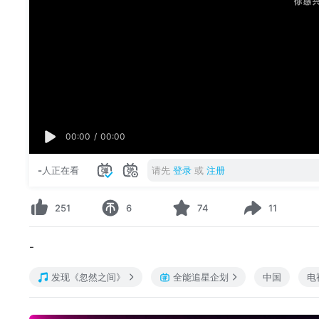
00:00
/
00:00
-
人正在看
请先
登录
或
注册
251
6
74
11
-
发现《忽然之间》
全能追星企划
中国
电