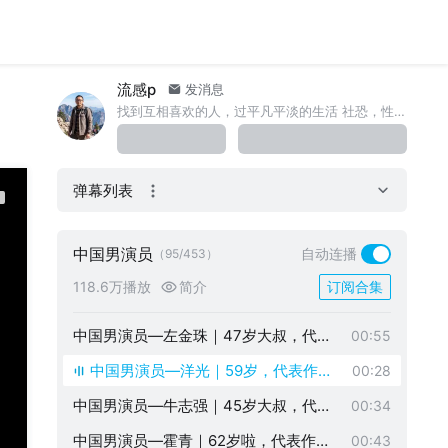
在各种剧中演配角
中国男演员—王砚辉｜54岁大叔，一股
00:40
独特魅力
中国男演员—张皓越｜51岁啦，一级演
00:46
员，代表作《风在起时》
流感p
中国男演员—吴毅将｜健身让他看起来
发消息
00:40
找到互相喜欢的人，过平凡平淡的生活 社恐，性格稳定，喜欢成熟稳重的男人
完全不像63岁
中国男演员—李泰延｜46岁大叔，代表
00:34
作《龙虎山客栈》
中国男演员—陆剑民｜61岁了，《汉武
00:40
弹幕列表
大帝》中得卫青
中国男演员—董波｜53岁大叔，代表作
00:58
《小妮扛枪》
中国男演员—姚橹｜57岁大叔，代表《
00:55
中国男演员
自动连播
（95/453）
东边日出西边雨》
中国男演员—刘丹｜55岁大叔，《还珠
00:31
118.6万播放
简介
订阅合集
格格》中的纪晓岚
中国男演员—王星瀚｜可爱大叔一枚，
00:40
各种黄金配角
中国男演员—左金珠｜47岁大叔，代表
00:55
作《女医明妃传》
中国男演员—洋光｜59岁，代表作《
00:28
新三国》曹仁，壮得像头牛
中国男演员—牛志强｜45岁大叔，代表
00:34
作《龙眼树下》
中国男演员—霍青｜62岁啦，代表作《
00:43