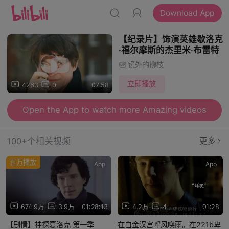
Download App
【纪录片】饰演英雄歇洛克
·福尔摩斯的杰里米·布雷特
镜外的柳枝
立即播放
4263
0
07:58
Open the App to watch more Amazing videos
100+个相关视频
更多
百万播放
App
App
674.9万
3.9万
01:28:13
4.2万
4
01:28
【剧情】神探夏洛克 第一季
在白金汉宫呼风唤雨。在221b卑