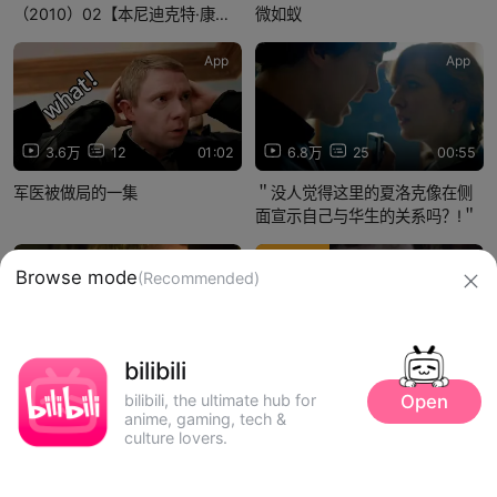
（2010）02【本尼迪克特·康伯
微如蚁
巴奇 / 马丁·弗瑞曼】
App
App
3.6万
12
01:02
6.8万
25
00:55
军医被做局的一集
＂没人觉得这里的夏洛克像在侧
面宣示自己与华生的关系吗？!＂
千万播放
App
App
10.7万
48
00:50
1481.4万
5.2万
01:29:27
＂谁来懂一下试播集里被下药了
【剧情】神探夏洛克 第二季
的夏洛克。。。＂
（2012）01【本尼迪克特·康伯
巴奇 / 马丁·弗瑞曼】
Browse mode
(Recommended)
信息网络传播视听节目许可证：0910417