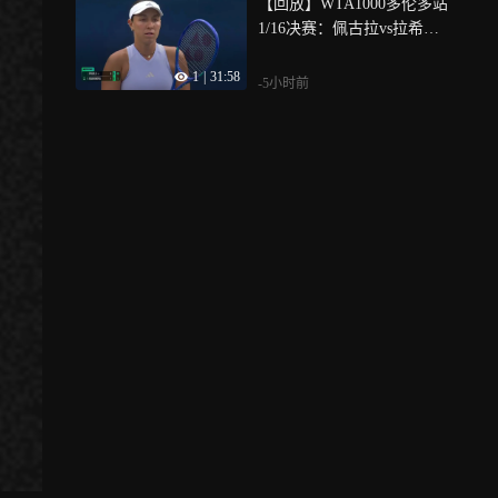
【回放】WTA1000多伦多站
1/16决赛：佩古拉vs拉希莫
娃 第二盘
1
|
31:58
-5小时前