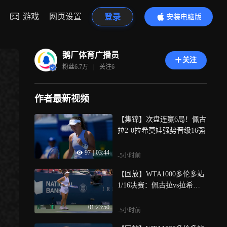
游戏
网页设置
登录
安装电脑版
内容更精彩
鹅厂体育广播员
关注
粉丝
6.7万
|
关注
6
作者最新视频
【集锦】次盘连赢6局！佩古
拉2-0拉希莫娃强势晋级16强
97
|
03:44
-5小时前
【回放】WTA1000多伦多站
1/16决赛：佩古拉vs拉希莫
娃 全场回放
01:23:50
-5小时前