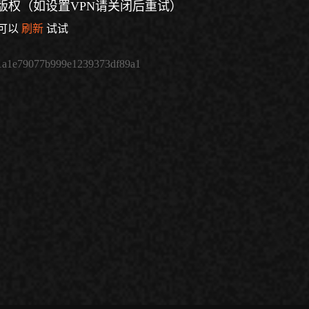
版权（如设置VPN请关闭后重试）
可以
刷新
试试
1a1e79077b999e1239373df89a1
倍速