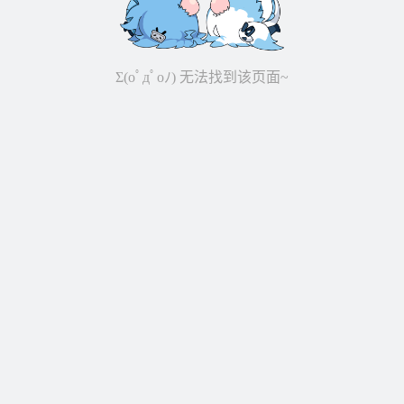
Σ(oﾟдﾟoﾉ) 无法找到该页面~