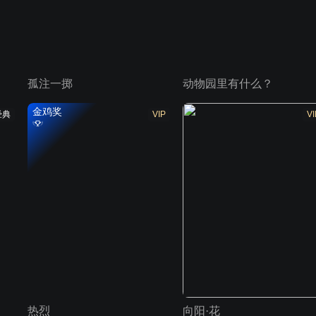
孤注一掷
动物园里有什么？
金鸡奖
经典
VIP
VI
热烈
向阳·花