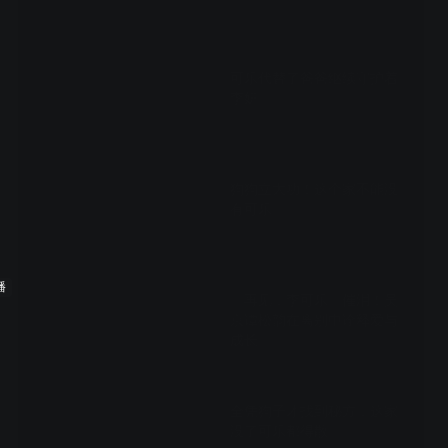
01:36
可乐代替了爸爸继续守护着
李妍
01:22
狗狗立大功！这个家不能没
有可乐
00:52
播
《再见，李可乐》催泪！吴
京谭松韵在离别中诠释爱与
成长
02:00
全凭狗子才找到秘方，这家
没了可乐都得散