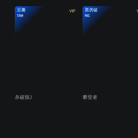
豆瓣
票房破
VIP
7.5分
11亿
杀破狼2
攀登者