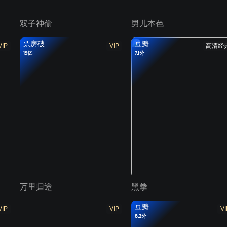
双子神偷
男儿本色
票房破
豆瓣
VIP
VIP
高清经
15亿
7.1分
万里归途
黑拳
豆瓣
VIP
VIP
VI
8.2分