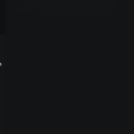
立即开通
正片
再见，李可乐
VIP
典
周边视频
一部既温暖又治愈的催泪电
影
02:21
离开的人，会以另一种方式
回到身边