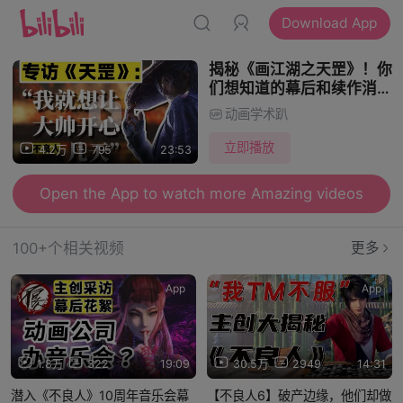
Download App
揭秘《画江湖之天罡》！你
们想知道的幕后和续作消息
全在这里！
动画学术趴
立即播放
4.2万
795
23:53
Open the App to watch more Amazing videos
100+个相关视频
更多
App
App
1.8万
322
19:09
30.5万
2949
14:31
潜入《不良人》10周年音乐会幕
【不良人6】破产边缘，他们却做