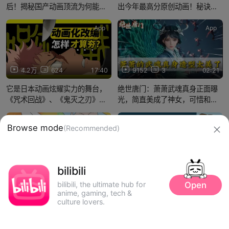
后！揭秘国产动画顶流为何能长
出今年最高分原创动画！秘诀在
久不衰？
于....
App
App
4.2万
624
17:40
9152
3
02:21
它是日本动画炫耀实力的舞台，
绝世唐门：萧萧武魂真身正面曝
《咒术回战》、《鬼灭之刃》究
光，简直美成了神女，可惜和菜
竟谁才是改编动画的正确范本？
头帅气真容被删
App
App
8468
136
13:09
1.1万
94
19:07
Browse mode
【周爆】《瑞克和莫蒂》导演被
【学术趴字幕】油管百万级动画
(Recommended)
“踢出”团队！《熊出没》或成春节
UP主怎么看待国产动画《白蛇：
档最低调大赢家？
缘起》？
信息网络传播视听节目许可证：0910417
bilibili