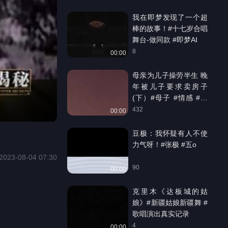
我在即梦发现了一个超
棒的故事！#十七岁合唱
舞台-做同款 #即梦AI
8
00:00
母亲为儿子操劳半生 晚
年被儿子要求卖房子
(下）#母子 #情感 #调
解 #官官
432
00:00
豆极：我怀疑有人不使
力气呀！#张极 #五o
2023-08-04 07:30
90
00:00
克里木《达板城的姑
娘》#新疆姑娘新疆舞 #
歌唱演出真实记录
4
00:00