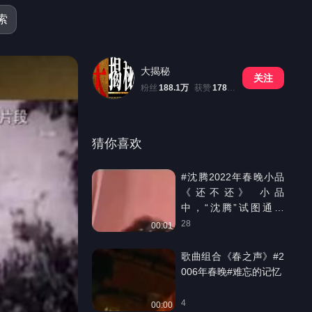
索
大揭秘
关注
粉丝
188.1万
获赞
178.6万
猜你喜欢
#沈腾2022年春晚小品
《还不还》 小品
中，“沈腾”试图通过
与“马丽”假离婚“净身出
28
00:01
户”而躲避债主讨债和法
院执行，在最后则被动
歌曲组合《春之声》#2
之以情，表示愿意归
006年春晚#难忘的记忆
还“艾伦”欠款 #沈腾 #春
晚小品 #回忆经典
4
00:00