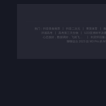
热门：
抖音美食推荐
抖音二次元
菁英体育
洋浦高考
高考第三天生物
U23亚洲杯半决
心态放好，数据调好，飞就飞，有什么大不了，起飞 😊😊😊😊#现代农业机械 #三农流量扶持计划
聊聊这台 