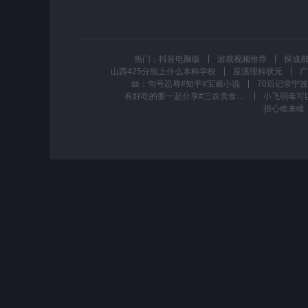
热门：
抖音电脑版
游戏视频推荐
探成
山西425分能上什么本科学校
巫溪理科状元
广
📖：句号忍辱#知乎#宝藏小说
有好吃的要一起分享#三农美食 #农村吃饭日常 #记录在家的日子 #抖音美食创作人 #抖音美食推荐官