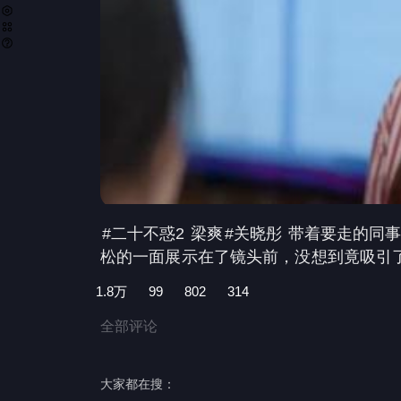
#二十不惑2
梁爽
#关晓彤
带着要走的同事
松的一面展示在了镜头前，没想到竟吸引
#梁爽终于逆风翻盘
1.8万
99
802
314
全部评论
大家都在搜：