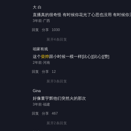
大 白
直播真的很奇怪 有时候你花光了心思也没用 有时候你无所
3年前·广西
回复
分享
1030
展开
4
条回复
咱家有戏
这个
柴烨
跟小时候一模一样[比心][比心][赞]
2年前·河南
回复
分享
12
展开
3
条回复
Gina
好像董宇辉他们突然火的那次
3年前·福建
回复
分享
467
展开
2
条回复