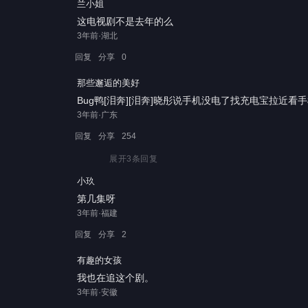
兰小姐
这电视剧不是去年的么
3年前·湖北
回复
分享
0
那些邂逅的美好
Bug鸭[泪奔][泪奔]晓彤说手机没电了找充电宝拉近看手
3年前·广东
回复
分享
254
展开
3
条回复
小玖
第几集呀
3年前·福建
回复
分享
2
有趣的女孩
我也在追这个剧。
3年前·安徽