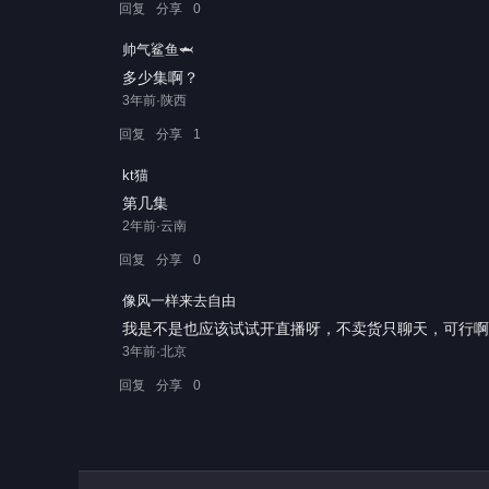
回复
分享
0
帅气鲨鱼🦈
多少集啊？
3年前·陕西
回复
分享
1
kt猫
第几集
2年前·云南
回复
分享
0
像风一样来去自由
我是不是也应该试试开直播呀，不卖货只聊天，可行啊[6
3年前·北京
回复
分享
0