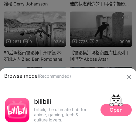
翰松 Gerry Johansson
雅的状态创造的丨玛格南摄影大
师系列丨塞尔吉奥·拉莱 Sergio
Larraín
App
App
2871
0
03:54
7736
7
09:08
80后玛格南摄影师 | 齐耶德·本·
【摄影集】玛格南图片社系列丨
罗姆达内 Zied Ben Romdhane
阿巴斯 Abbas Attar
App
App
Browse mode
(Recommended)
1.2万
3
12:42
1.7万
86
08:48
bilibili
【人像集】空气感人像丨滨田英
【摄影集】80年代中国童年丨你
明 Hideaki Hamada
好小朋友丨秋山亮二
Open
bilibili, the ultimate hub for
anime, gaming, tech &
culture lovers.
信息网络传播视听节目许可证：0910417