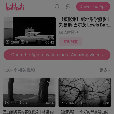
Download App
【摄影集】新地形学摄影丨
刘易斯·巴尔茨 Lewis Baltz
丨冷静客观的摄影视角
人时风中
立即播放
2988
0
06:42
Open the App to watch more Amazing videos
100+个相关视频
更多
App
App
6069
4
04:54
7044
1
07:38
直白而务实的客观视角 | 格里·约
【摄影集】一个好的形象是由优