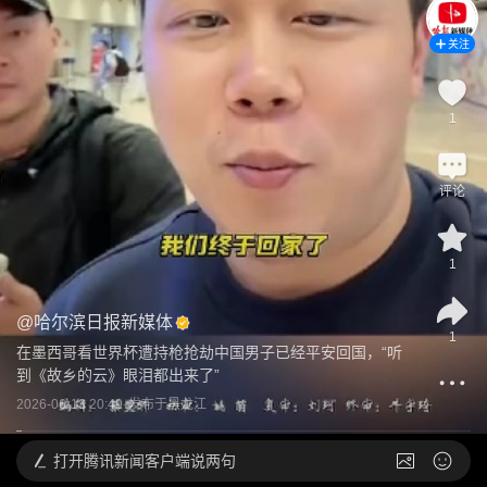
关注
1
评论
1
@
哈尔滨日报新媒体
1
在墨西哥看世界杯遭持枪抢劫中国男子已经平安回国，“听
到《故乡的云》眼泪都出来了”
2026-06-13 20:49
发布于
黑龙江
打开
腾讯新闻客户端说两句