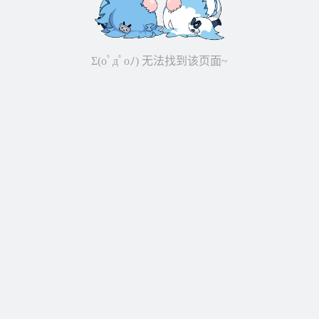
Σ(oﾟдﾟoﾉ) 无法找到该页面~