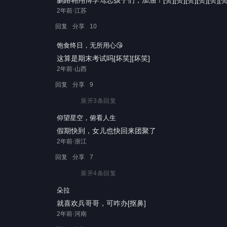
鹏路翱翔
博学笃志
孩子们，加油！
[赞][赞][赞][赞][赞][赞
2年前·江苏
回复
分享
10
饱食终日，无所用心😘
这算是期末考试吗[坏笑][坏笑]
2年前·山西
回复
分享
9
展开
3
条回复
仰望星空，俯看人生
假期快到，女儿也快回来团聚了
2年前·浙江
回复
分享
7
展开
4
条回复
朵拉
就喜欢兵哥哥，可咋办[抠鼻]
2年前·河南