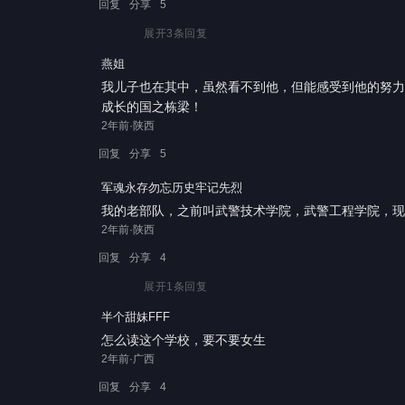
回复
分享
5
展开
3
条回复
燕姐
我儿子也在其中，虽然看不到他，但能感受到他的努力
成长的国之栋梁！
2年前·陕西
回复
分享
5
军魂永存勿忘历史牢记先烈
我的老部队，之前叫武警技术学院，武警工程学院，现
2年前·陕西
回复
分享
4
展开
1
条回复
半个甜妹FFF
怎么读这个学校，要不要女生
2年前·广西
回复
分享
4