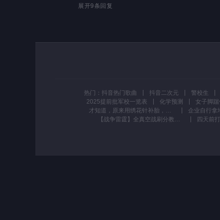
展开
9
条回复
热门：
抖音热门歌曲
抖音二次元
警校生
2025提前批军校一览表
化学预测
女子脚踹
才知道，原来用绣花针补胎，不论洞有多大补上都不会漏气，太厉害了#补胎
【战争雷霆】全真空战刷分教程 #战争雷霆 #战争雷霆国际服