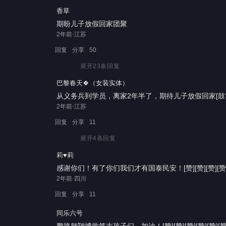
香草
期盼儿子放假回家团聚
2年前·江苏
回复
分享
50
展开
23
条回复
巴黎春天🍀（女装实体）
从义务兵到学员，离家2年半了，期待儿子放假回家[鼓掌][鼓
2年前·江苏
回复
分享
11
展开
4
条回复
莉♥莉
感谢你们！有了你们我们才有国泰民安！[赞][赞][赞][赞
2年前·四川
回复
分享
11
同乐六号