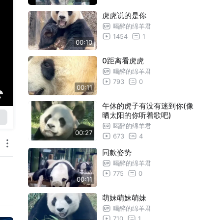
虎虎说的是你
喝醉的绵羊君
1454
1
00:10
0距离看虎虎
喝醉的绵羊君
793
0
00:11
午休的虎子有没有迷到你(像
晒太阳的你听着歌吧)
喝醉的绵羊君
00:27
673
4
同款姿势
喝醉的绵羊君
775
0
00:11
萌妹萌妹萌妹
喝醉的绵羊君
710
1