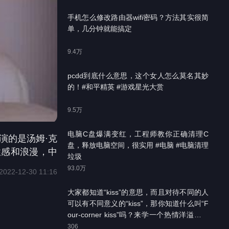
手机怎么修改路由器wifi密码？方法其实很简
单，几分钟就能搞定
9.4万
pcdd到底什么意思，这个女人怎么莫名其妙
的！
#和平精英 #游戏星光大赏
9.5万
电脑C盘爆满变红，工程师教你正确清理C
演的是汤姆·克
盘，释放电脑空间，很实用 #电脑 #电脑清理
性感和浪漫，中
垃圾
新说
93.0万
2022-12-30 11:16
大家都知道“kiss”的意思，而且对待不同的人
可以有不同意义的“kiss”，那你知道什么叫“F
our-corner kiss”吗？来学一个热情洋溢的表
达！#英语冷知识 #kisskiss
306