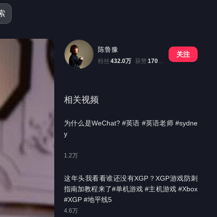
索
陈鲁豫
关注
粉丝
432.0万
获赞
1709.7万
相关视频
为什么是WeChat? #英语 #英语老师 #sydne
y
1.2万
这年头我看看谁还没有XGP？XGP游戏防刺
指南加教程来了#单机游戏 #主机游戏 #Xbox
#XGP #地平线5
4.6万