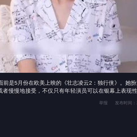
面前是5月份在欧美上映的《壮志凌云2：独行侠》。她扮
或者慢慢地接受，不仅只有年轻演员可以在银幕上表现
大的人也可以。
#詹妮弗康纳利
#鲁豫带你看电影
#文化
举报
发布时间：