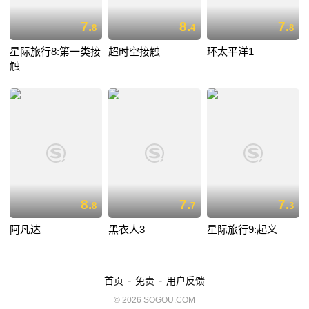
7.
8.
7.
8
4
8
星际旅行8:第一类接
超时空接触
环太平洋1
触
8.
7.
7.
8
7
3
阿凡达
黑衣人3
星际旅行9:起义
-
-
首页
免责
用户反馈
© 2026 SOGOU.COM