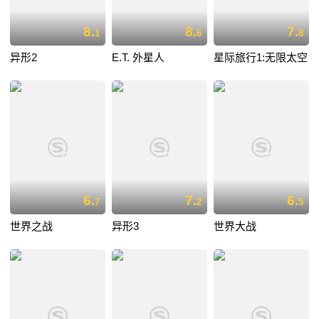
8.
8.
7.
1
6
8
异形2
E.T. 外星人
星际旅行1:无限太空
6.
7.
6.
7
2
5
世界之战
异形3
世界大战