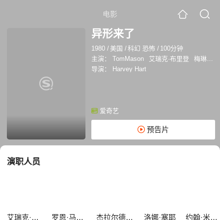
电影
异形来了
1980
/
美国
/
科幻 恐怖
/
100分钟
主演：
TomMason
艾瑞克·布里登
梅琳达·O·菲
导演：
Harvey Hart
爱奇艺
预告片
演职人员
艾瑞克·布里登
罗恩·马萨克
杰拉尔德·麦克雷尼
洛娜·塞耶
约翰·米尔福德