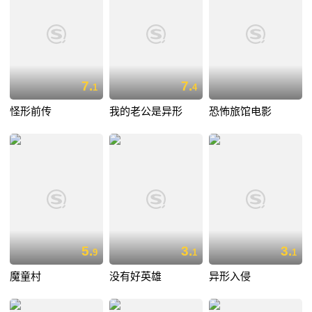
7.
7.
1
4
怪形前传
我的老公是异形
恐怖旅馆电影
5.
3.
3.
9
1
1
魔童村
没有好英雄
异形入侵