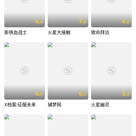
6.
7.
6.
4
0
6
新铁血战士
火星大接触
致命拜访
6.
6.
5.
9
3
5
X档案:征服未来
捕梦网
火星幽灵