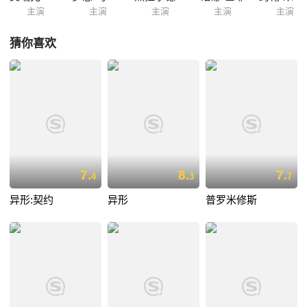
主演
主演
主演
主演
主演
猜你喜欢
7.
8.
7.
4
3
7
异形:契约
异形
普罗米修斯