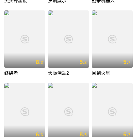
尖头外星族
罗斯威尔
战争机器人
8.
5.
5.
2
2
7
终结者
天际浩劫2
回到火星
6.
8.
6.
6
5
3