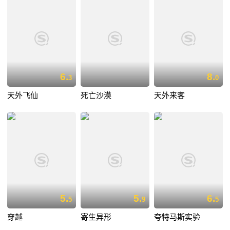
6.
8.
3
0
天外飞仙
死亡沙漠
天外来客
5.
5.
6.
5
9
5
穿越
寄生异形
夸特马斯实验