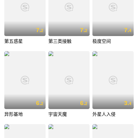
7.
7.
7.
2
2
4
第五惑星
第三类接触
极度空间
6.
6.
3.
2
2
4
异形基地
宇宙天魔
外星人入侵