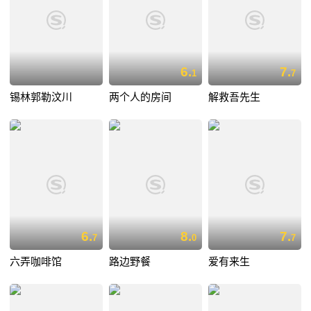
6.
7.
1
7
锡林郭勒汶川
两个人的房间
解救吾先生
6.
8.
7.
7
0
7
六弄咖啡馆
路边野餐
爱有来生