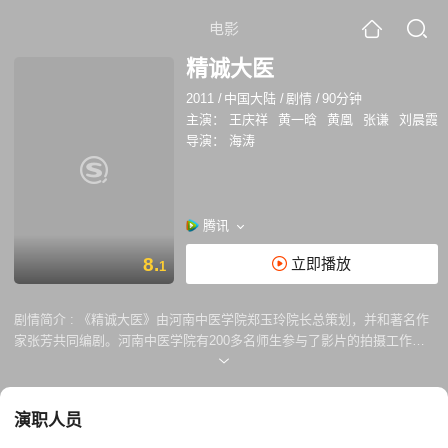
电影
精诚大医
2011
/
中国大陆
/
剧情
/
90分钟
主演：
王庆祥
黄一晗
黄凰
张谦
刘晨霞
导演：
海涛
腾讯
8.
立即播放
1
剧情简介 :
《精诚大医》由河南中医学院郑玉玲院长总策划，并和著名作
家张芳共同编剧。河南中医学院有200多名师生参与了影片的拍摄工作。
该片以河南中医学院原院长国医大师李振华教授为原型，同时集众多名老
中医精湛的医术和高尚的医德于一体；影片以厚重的中医文化底蕴和精彩
的艺术形式，为中医药走向世界、让世人更多地了解中医药传统文化作出
演职人员
了贡献。