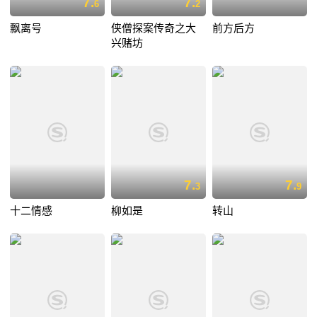
7.
7.
6
2
飘离号
侠僧探案传奇之大
前方后方
兴赌坊
7.
7.
3
9
十二情感
柳如是
转山