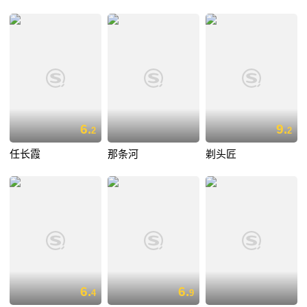
6.
9.
2
2
任长霞
那条河
剃头匠
6.
6.
4
9