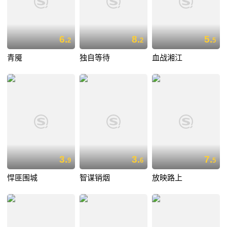
6.
8.
5.
2
2
5
青魇
独自等待
血战湘江
3.
3.
7.
9
6
5
悍匪围城
智谋销烟
放映路上