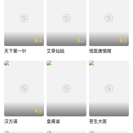
6.
5.
6.
0
7
3
天下第一针
艾草仙姑
怪医唐慎微
6.
0
汉方道
皇甫谧
苍生大医