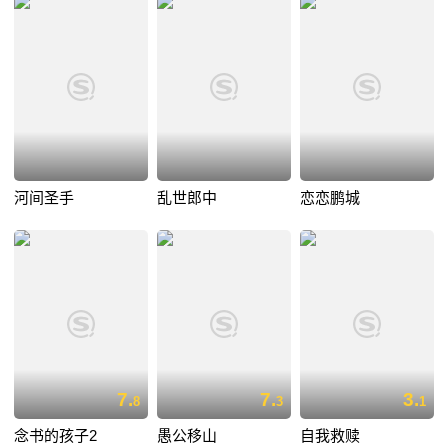
河间圣手
乱世郎中
恋恋鹏城
7.
7.
3.
8
3
1
念书的孩子2
愚公移山
自我救赎