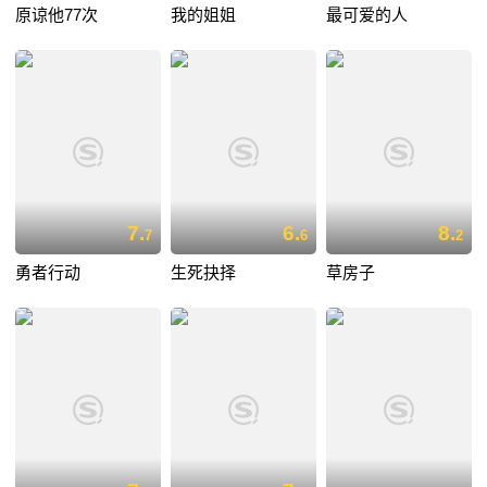
原谅他77次
我的姐姐
最可爱的人
7.
6.
8.
7
6
2
勇者行动
生死抉择
草房子