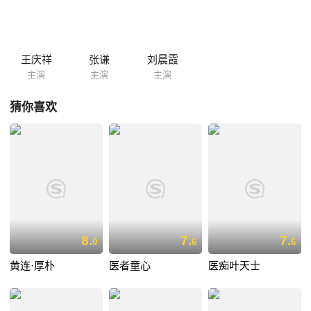
王庆祥
张谦
刘晨霞
主演
主演
主演
猜你喜欢
8.
7.
7.
0
6
6
黄连·厚朴
医者童心
医痴叶天士