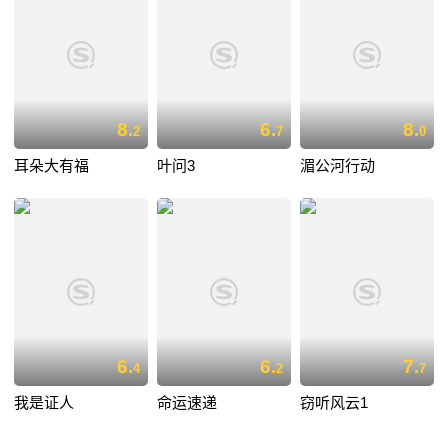
8.
6.
8.
2
7
0
耳朵大有福
叶问3
湄公河行动
6.
6.
7.
4
2
7
我是证人
命运速递
窃听风云1