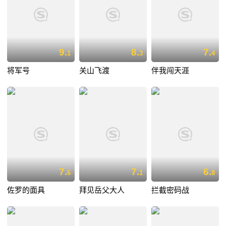
9.
8.
7.
1
3
4
将军号
关山飞渡
伴我闯天涯
7.
7.
6.
6
1
8
佐罗的面具
拜见岳父大人
拦截密码战