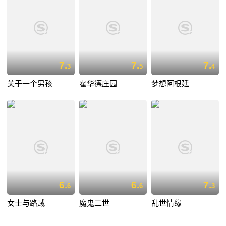
7.
7.
7.
3
5
4
关于一个男孩
霍华德庄园
梦想阿根廷
6.
6.
7.
6
6
3
女士与路贼
魔鬼二世
乱世情缘