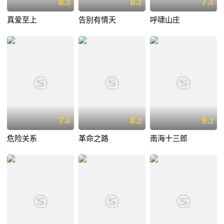
8.
8.
7.
5
2
4
真爱至上
告别有情天
呼啸山庄
7.
8.
9.
6
2
3
危险关系
革命之路
南海十三郎