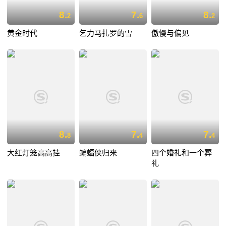
8.
7.
8.
2
6
2
黄金时代
乞力马扎罗的雪
傲慢与偏见
8.
7.
7.
8
4
4
大红灯笼高高挂
蝙蝠侠归来
四个婚礼和一个葬
礼