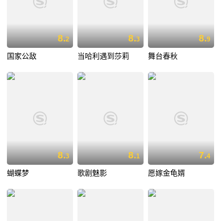
8.
8.
8.
2
3
9
国家公敌
当哈利遇到莎莉
舞台春秋
8.
8.
7.
3
1
4
蝴蝶梦
歌剧魅影
愿嫁金龟婿