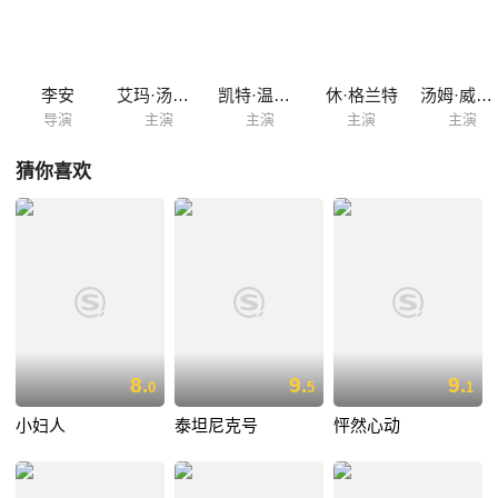
登（艾伦·瑞克曼 饰）上校的感情。未曾想，威罗比为人不正，根本没有
把玛丽安娜的感情真正放在心上。两个姐妹的感情相继陷入了危机。 性格
迥异的两姐妹谁能得到真正的爱情，如愿以偿呢？母女四人又该如何走出
生活的困境呢？
李安
艾玛·汤普森
凯特·温斯莱特
休·格兰特
汤姆·威尔金森
导演
主演
主演
主演
主演
猜你喜欢
8.
9.
9.
0
5
1
小妇人
泰坦尼克号
怦然心动