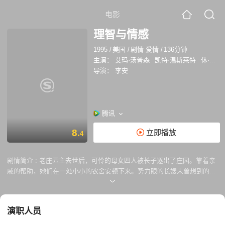
电影
理智与情感
1995
/
美国
/
剧情 爱情
/
136分钟
主演：
艾玛·汤普森
凯特·温斯莱特
休·格兰特
导演：
李安
腾讯
8.
立即播放
4
剧情简介 :
老庄园主去世后，可怜的母女四人被长子逐出了庄园。靠着亲
戚的帮助，她们在一处小小的农舍安顿下来。势力眼的长嫂未曾想到的
是，她的弟弟爱德华（休·格兰特 饰）爱上了三姐妹中的大姐埃莉诺（艾
玛·汤普森 饰）。理智的埃莉诺尽管也倾心于爱德华，却顾及两人地位的
悬殊而努力克制着自己的感情。 与此同时，妹妹玛丽安娜（凯特·温丝莱
演职人员
特 饰）和英俊的军官威罗比（格雷·怀斯 饰）陷入热恋。情感外露的玛丽
安娜热情奔放的释放着自己对威罗比的爱慕，甚至不顾及伤害追求者布兰