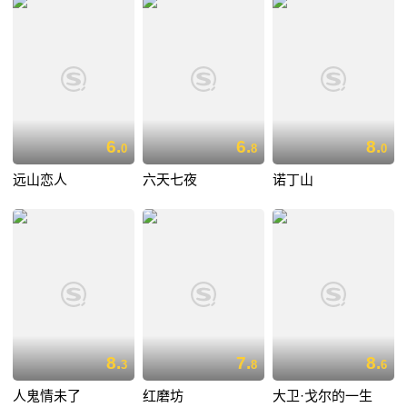
6.
6.
8.
0
8
0
远山恋人
六天七夜
诺丁山
8.
7.
8.
3
8
6
人鬼情未了
红磨坊
大卫·戈尔的一生