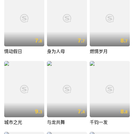
7.
7.
8.
8
7
7
情动假日
身为人母
燃情岁月
9.
7.
8.
3
4
8
城市之光
与龙共舞
千钧一发