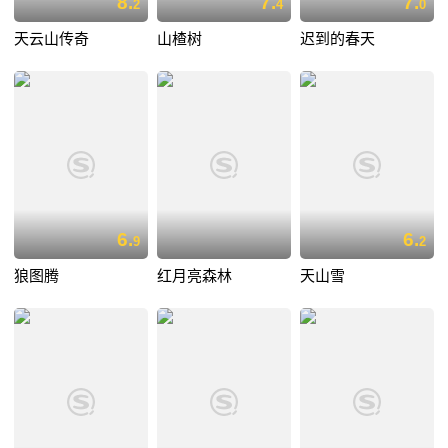
8.
7.
7.
2
4
0
天云山传奇
山楂树
迟到的春天
6.
6.
9
2
狼图腾
红月亮森林
天山雪