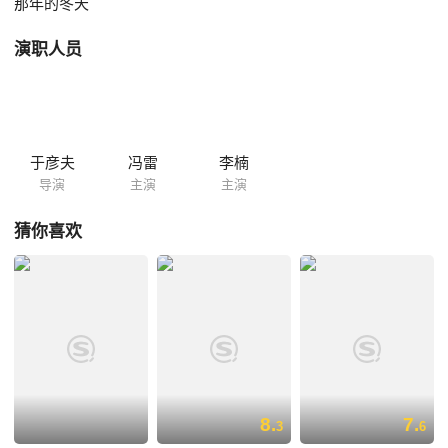
那年的冬天
演职人员
于彦夫
冯雷
李楠
导演
主演
主演
猜你喜欢
8.
7.
3
6