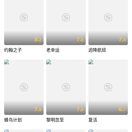
8.
7.
7.
2
6
4
约翰之子
老幸运
迫降航班
7.
7.
6.
0
8
7
蜂鸟计划
黎明忽至
复活