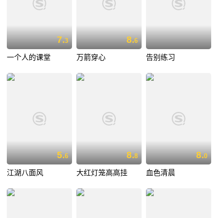
7.
8.
3
6
一个人的课堂
万箭穿心
告别练习
5.
8.
8.
6
8
0
江湖八面风
大红灯笼高高挂
血色清晨