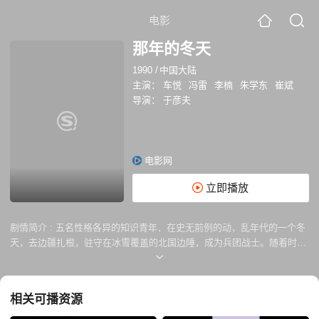
电影
那年的冬天
1990
/
中国大陆
主演：
车悦
冯雷
李楠
朱学东
崔斌
导演：
于彦夫
电影网
立即播放
剧情简介 :
五名性格各异的知识青年．在史无前例的动，乱年代的一个冬
天，去边疆扎根，驻守在冰雪覆盖的北国边陲，成为兵团战士。随着时问
的推移。他们对生活产生了怀疑，理想和愿单破剥夺，性格被扭曲了。由
于几次打来的猎物破盗。更激起他们的愤怒。有一天，他们终于抓获了偷
盗猎物的真正罪魁，原来是江对岸的一条活泼叮爱的狗。他们中有入主张
相关可播资源
杀狗吃肉，但有人被狗的活泼可爱昕打动。正在这时，他们听到对岸焦急
地呼唤狗的声音，五个人最后决定把狗放回，并写了一封信让狗带回。数