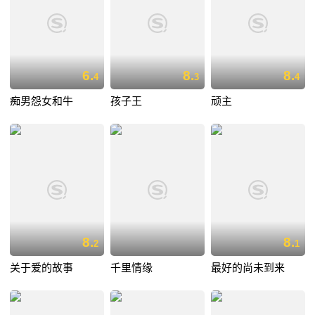
6.
8.
8.
4
3
4
痴男怨女和牛
孩子王
顽主
8.
8.
2
1
关于爱的故事
千里情缘
最好的尚未到来