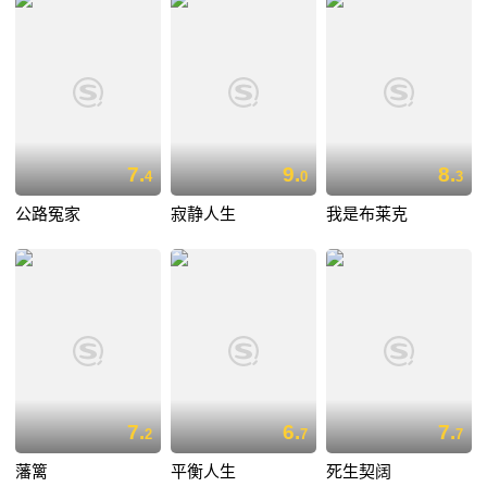
7.
9.
8.
4
0
3
公路冤家
寂静人生
我是布莱克
7.
6.
7.
2
7
7
藩篱
平衡人生
死生契阔