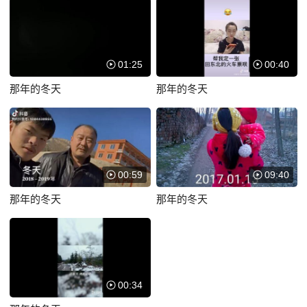
日后，对岸的老夫妇让狗带来了美味的油煎包，知青们也将自己喜爱的食
品让狗带到对岸。从此，狗便成了联系两岸素不相识人们感情的使苦，也
给知青们带来了欢乐；成了不可缺少的朋友。一天，狗带来了令人焦虑不
安的消息，对岸老人病重急需鹿心血。于是五名知青投入到一场紧张的抢
01:25
00:40
救异国老人的战斗中，他们冒着各方面的风险，终于搞到了鹿心，让狗迅
速...
那年的冬天
那年的冬天
00:59
09:40
那年的冬天
那年的冬天
00:34