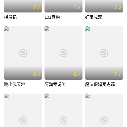
7.
7.
7.
7
4
5
捕鼠记
101真狗
好事成双
8.
8.
7.
8
7
7
跳出我天地
阿鹦爱说笑
魔法保姆麦克菲