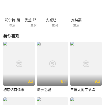
希望，她一方面依旧在帮助着别人，一方面到处寻找着“阵亡”的父亲，她
坚信父亲是不会离他而去的。终于，奇迹发生了…… 本片改编自世界著名
儿童文学作家 F·H·伯内特夫人的经典名作《小公主》。
沃尔特·朗
秀兰·邓波儿
安妮塔·露易丝
刘纯燕
导演
主演
主演
主演
猜你喜欢
8.
8.
9.
2
4
2
初恋这首情歌
爱乐之城
三傻大闹宝莱坞