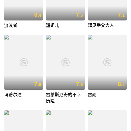
8.
7.
7.
4
5
1
流浪者
甜姐儿
拜见岳父大人
7.
7.
8.
9
6
2
玛蒂尔达
雷蒙斯尼奇的不幸
雷雨
历险