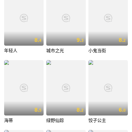
8.
9.
8.
4
3
2
年轻人
城市之光
小鬼当街
8.
8.
6.
5
2
0
海蒂
绿野仙踪
饺子公主