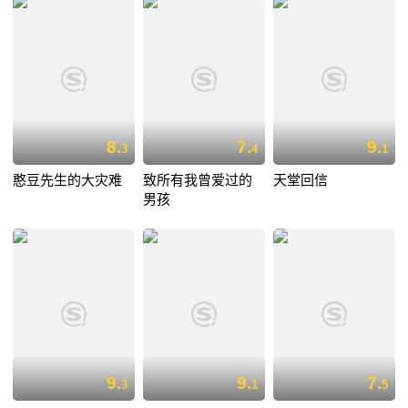
8.
7.
9.
3
4
1
憨豆先生的大灾难
致所有我曾爱过的
天堂回信
男孩
9.
9.
7.
3
1
5