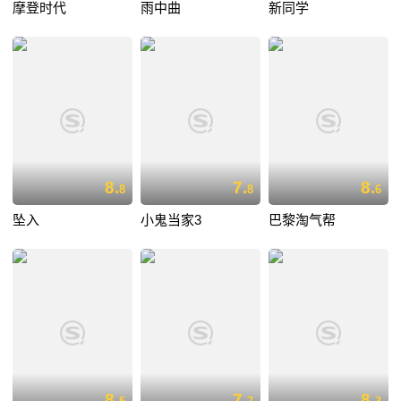
摩登时代
雨中曲
新同学
8.
7.
8.
8
8
6
坠入
小鬼当家3
巴黎淘气帮
8.
7.
8.