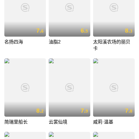
7.
6.
8.
6
5
3
名扬四海
油脂2
太阳溪农场的丽贝
卡
8.
7.
7.
2
9
8
简瑞里船长
云裳仙境
威莉·温基