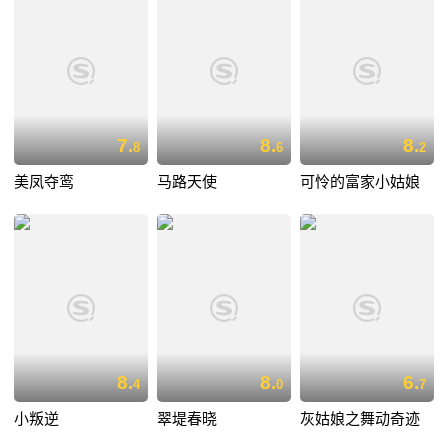
7.
8.
8.
8
6
2
美凤夺鸾
马路天使
可怜的富家小姑娘
8.
8.
6.
4
0
7
小叛逆
翠堤春晓
灰姑娘之舞动奇迹