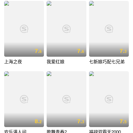
7.
7.
7.
6
6
3
上海之夜
我爱红娘
七新娘巧配七兄弟
8.
7.
7.
2
3
5
欢乐满人间
歌舞青春2
福禄双霸天2000