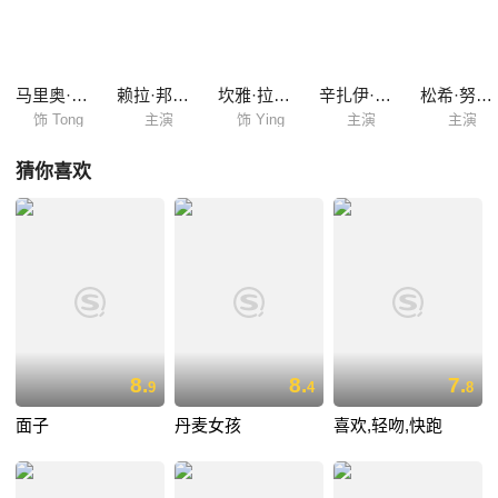
的，一种新的情愫开始在两人心中滋生，派对上，Mew唱出他写的第一首
情歌——为Tong而写的情歌，二人情不自禁亲吻了，不料这一幕却被Tong
的妈妈尽收眼底……Tong和Mew的交往开始受到阻挠，二人陷入痛苦之
中，亦因此得以重新审视这份感情。
马里奥·毛瑞尔
赖拉·邦雅淑
坎雅·拉坦娜佩琦
辛扎伊·本班尼
松希·努诺卡空希
饰 Tong
主演
饰 Ying
主演
主演
猜你喜欢
8.
8.
7.
9
4
8
面子
丹麦女孩
喜欢,轻吻,快跑