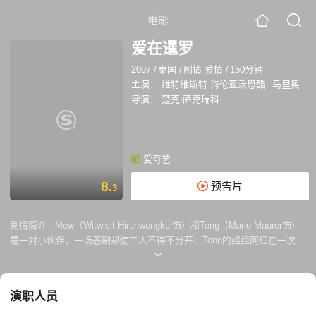
电影
爱在暹罗
2007
/
泰国
/
剧情 爱情
/
150分钟
主演：
维特维斯特·海伦亚沃恩酷
马里奥·毛瑞尔
导演：
楚克·萨克瑞科
爱奇艺
8.
预告片
3
剧情简介 :
Mew（Witwisit Hirunwongkul饰）和Tong（Mario Maurer饰）
是一对小伙伴，一场悲剧却使二人不得不分开：Tong的姐姐阿红在一次野
外旅行中不幸失踪，Tong的父母迅速决定离开这个伤心地。 几年后，长
大了的两人在曼谷广场意外重逢，此时，Mew是August乐团的创作加主
唱，相依为命的嬷嬷去世后，他独自一人寂寞地生活。Tong的家庭也难现
演职人员
欢乐，爸爸因为过度思念死去的女儿，整日借酒浇愁。重逢后，时间就像
是逆流回童年，两人重拾以往的亲密无间，还是无话不谈的朋友。 渐渐