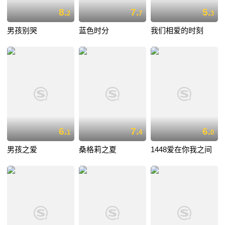
8.
7.
5.
2
7
3
男孩别哭
蓝色时分
我们相爱的时刻
6.
7.
6.
1
4
0
男孩之爱
桑格莉之夏
1448爱在你我之间