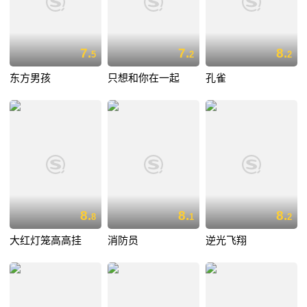
7.
7.
8.
5
2
2
东方男孩
只想和你在一起
孔雀
8.
8.
8.
8
1
2
大红灯笼高高挂
消防员
逆光飞翔