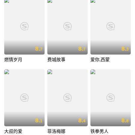
8.
8.
8.
7
7
3
燃情岁月
费城故事
爱你,西蒙
8.
8.
8.
1
4
8
大叔的爱
菲洛梅娜
铁拳男人