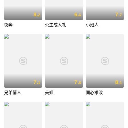
8.
6.
7.
2
6
7
夜奔
公主成人礼
小妇人
7.
7.
8.
1
8
1
兄弟情人
美姐
同心难改