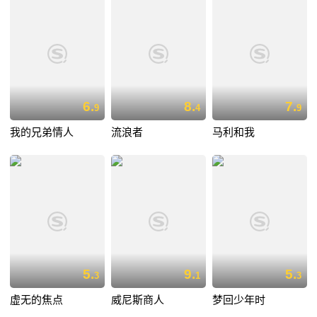
6.
8.
7.
9
4
9
我的兄弟情人
流浪者
马利和我
5.
9.
5.
3
1
3
虚无的焦点
威尼斯商人
梦回少年时