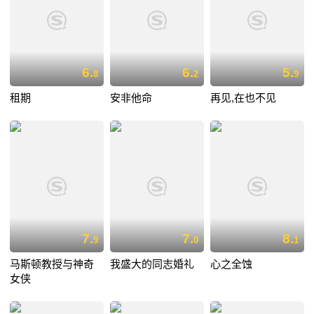
6.
6.
5.
8
2
9
租期
安非他命
再见,在也不见
7.
7.
8.
9
0
1
马斯顿教授与神奇
我盛大的同志婚礼
心之全蚀
女侠