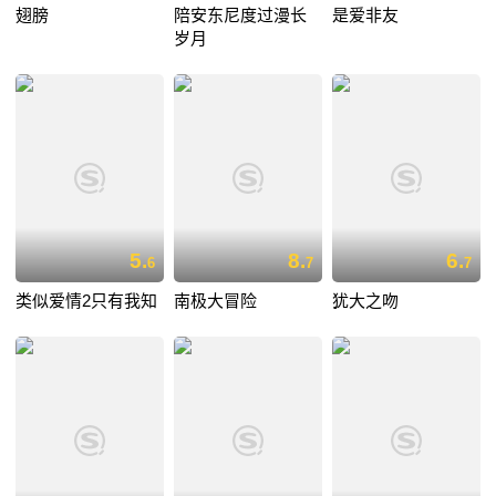
翅膀
陪安东尼度过漫长
是爱非友
岁月
5.
8.
6.
6
7
7
类似爱情2只有我知
南极大冒险
犹大之吻