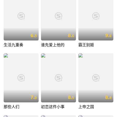
6.
8.
9.
5
6
6
生活九重奏
谁先爱上他的
霸王别姬
7.
8.
8.
0
5
4
那些人们
初恋这件小事
上帝之国