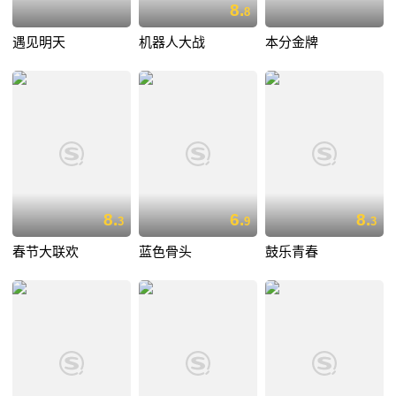
8.
8
遇见明天
机器人大战
本分金牌
8.
6.
8.
3
9
3
春节大联欢
蓝色骨头
鼓乐青春