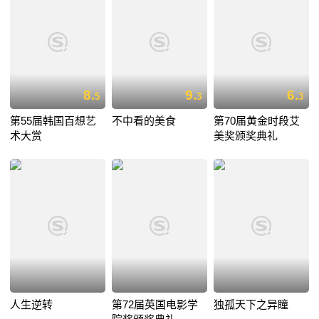
8.
9.
6.
5
3
3
第55届韩国百想艺
不中看的美食
第70届黄金时段艾
术大赏
美奖颁奖典礼
人生逆转
第72届英国电影学
独孤天下之异瞳