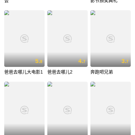
会
影节颁奖典礼
5.
4.
3.
8
7
7
爸爸去哪儿大电影1
爸爸去哪儿2
奔跑吧兄弟