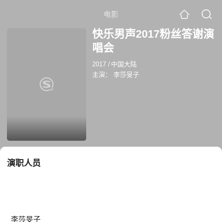
电影
快乐男声2017粉丝答谢演
唱会
2017
/
中国大陆
主演：
李莎旻子
演职人员
李莎旻子