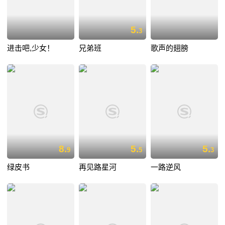
5.
3
进击吧,少女！
兄弟班
歌声的翅膀
8.
5.
5.
9
5
3
绿皮书
再见路星河
一路逆风