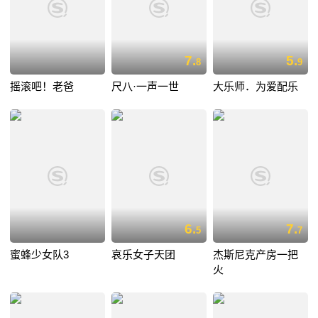
7.
5.
8
9
摇滚吧！老爸
尺八·一声一世
大乐师．为爱配乐
6.
7.
5
7
蜜蜂少女队3
哀乐女子天团
杰斯尼克产房一把
火