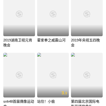
2019湖南卫视元宵
霍家拳之威震山河
2019年央视五四晚
晚会
会
3.
5
snh48首届偶像运动
站住！小偷
第四届北京国际电