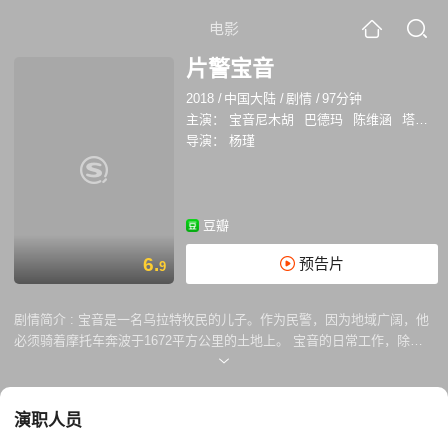
电影
片警宝音
2018
/
中国大陆
/
剧情
/
97分钟
主演：
宝音尼木胡
巴德玛
陈维涵
塔娜
导演：
杨瑾
豆瓣
6.
预告片
9
剧情简介 :
宝音是一名乌拉特牧民的儿子。作为民警，因为地域广阔，他
必须骑着摩托车奔波于1672平方公里的土地上。 宝音的日常工作，除了
跑遍各个厂矿企业登记流动人口、为牧民处理各种鸡毛蒜皮的小事外，还
义务承担着戈壁邮递员的角色。他的生活看起来孤独、艰辛而又机械，却
肩负着维护边疆稳定的重担。 这时候，一些意外事件发生了，尤其是戈壁
演职人员
上来了两个年轻女人。卓拉从锡盟赶来寻亲，生父却一时不愿相认，宝音
的母亲希望至今单身的儿子能和卓拉好上……李红是一个汉族姑娘，和男