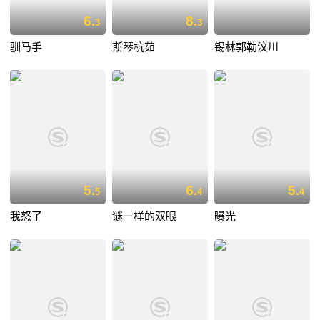
6.
8.
3
3
驯马手
斯琴杭茹
锡林郭勒汶川
5.
6.
5.
5
4
4
我怒了
谜一样的双眼
曝光