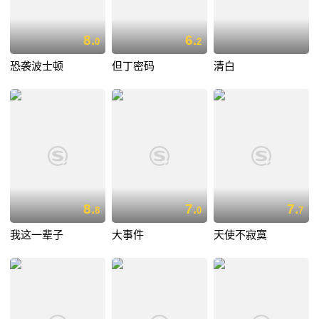
8.
6.
0
2
恐袭波士顿
但丁密码
清白
8.
7.
7.
8
0
7
我这一辈子
大事件
天使不寂寞