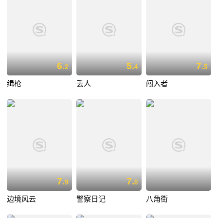
6.
5.
7.
2
4
5
缉枪
丢人
闯入者
7.
7.
9
0
边境风云
警察日记
八角街