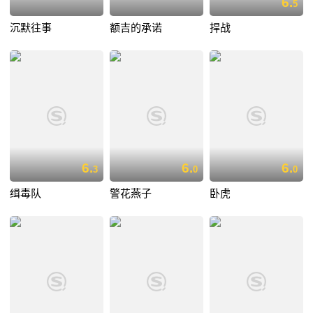
6.
5
沉默往事
额吉的承诺
捍战
6.
6.
6.
3
0
0
缉毒队
警花燕子
卧虎