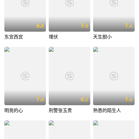
6.
7.
7.
8
9
6
东宫西宫
埋伏
天生胆小
7.
6.
7.
0
1
6
明亮的心
刑警张玉贵
熟悉的陌生人