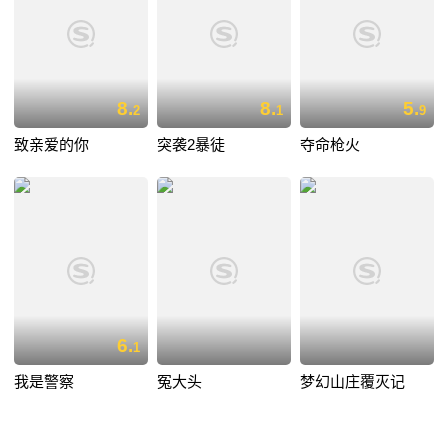
8.
8.
5.
2
1
9
致亲爱的你
突袭2暴徒
夺命枪火
6.
1
我是警察
冤大头
梦幻山庄覆灭记