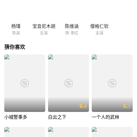
友来到乌拉特草原，却诡异地被杀害了，凶手是谁？迟迟没有线索……此
外，宝音因为工作成绩的突出，有望获得一笔特别奖励，他不禁对改善自
身贫穷的生活展开了种种憧憬…… 总之，平静的工作和生活被打破了，宝
音变得有点忙乱不堪。最终，宝音在每件事上都作出了让人感动的选择。
杨瑾
宝音尼木胡
陈维涵
僧格仁钦
导演
主演
饰 李红
主演
猜你喜欢
6.
6.
4
7
小城警事多
白云之下
一个人的武林