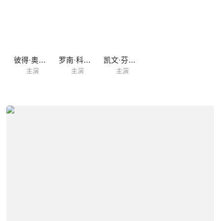
特洛
彼得·奥蒙德
罗南·科尔基
凯文·芬德利
主演
主演
主演