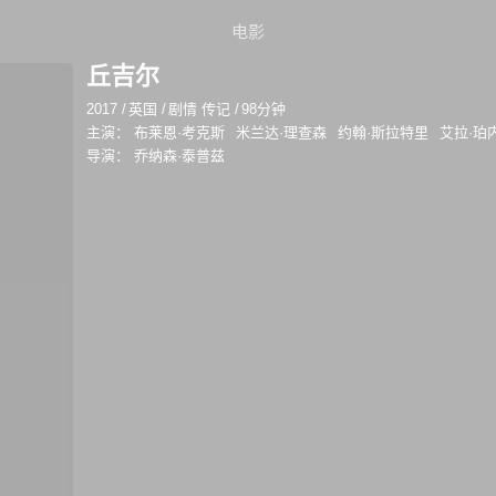
电影
丘吉尔
2017
/
英国
/
剧情 传记
/
98分钟
主演：
布莱恩·考克斯
米兰达·理查森
约翰·斯拉特里
艾拉·珀
导演：
乔纳森·泰普兹