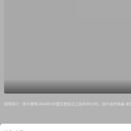
剧情简介 :
影片聚焦1944年5月盟军登陆日之前的48小时。该片由乔纳森·