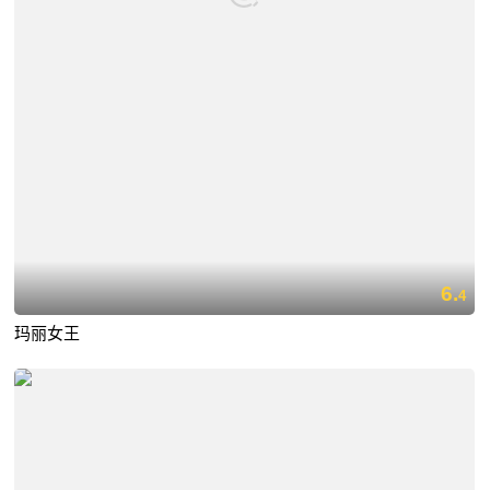
6.
4
玛丽女王