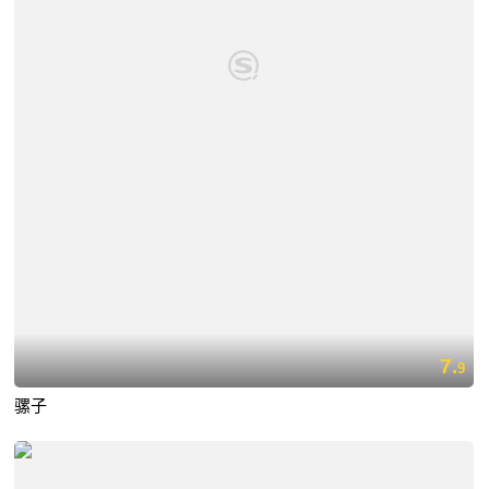
7.
9
骡子