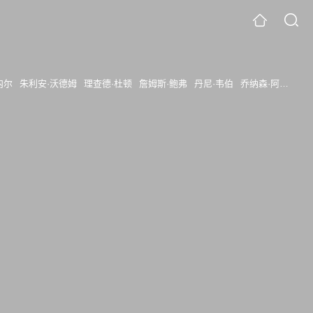
内尔
朱利安·沃德姆
理查德·杜顿
詹姆斯·鲍弗
丹尼·韦伯
乔纳森·阿里斯
乔