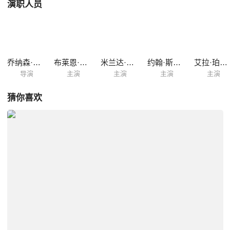
演职人员
乔纳森·泰普兹
布莱恩·考克斯
米兰达·理查森
约翰·斯拉特里
艾拉·珀内尔
导演
主演
主演
主演
主演
猜你喜欢