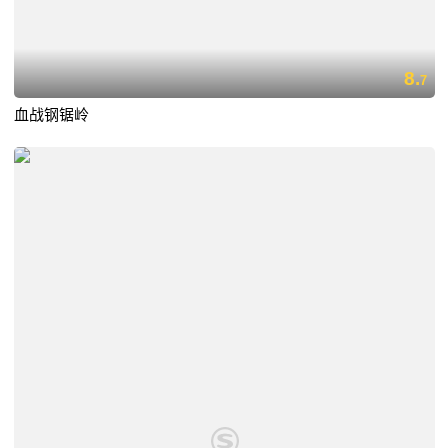
8.
7
血战钢锯岭