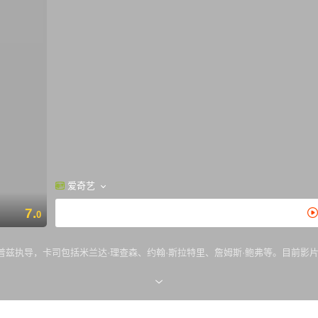
爱奇艺
7.
0
泰普兹执导，卡司包括米兰达·理查森、约翰·斯拉特里、詹姆斯·鲍弗等。目前影片