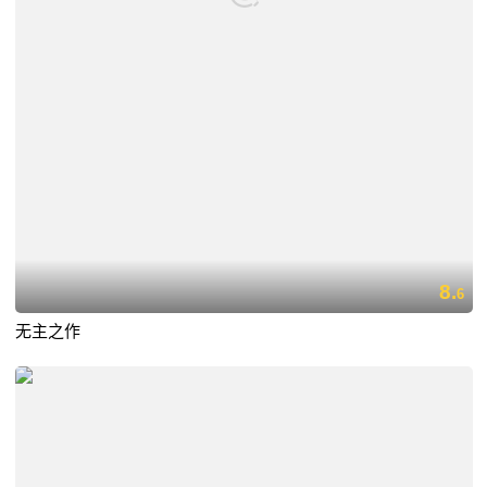
8.
6
无主之作