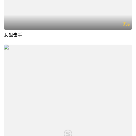
7.
6
女狙击手