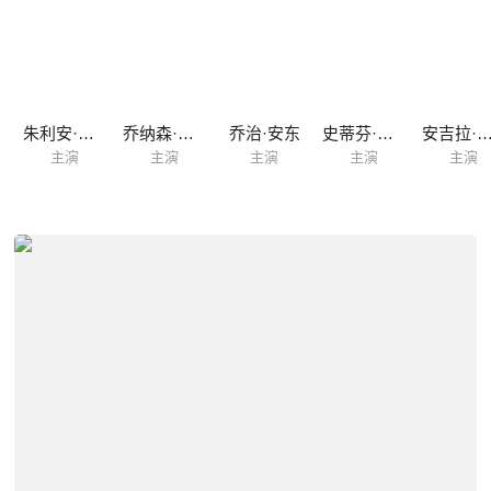
朱利安·沃德姆
乔纳森·阿里斯
乔治·安东
史蒂芬·克里
安吉拉·科斯
主演
主演
主演
主演
主演