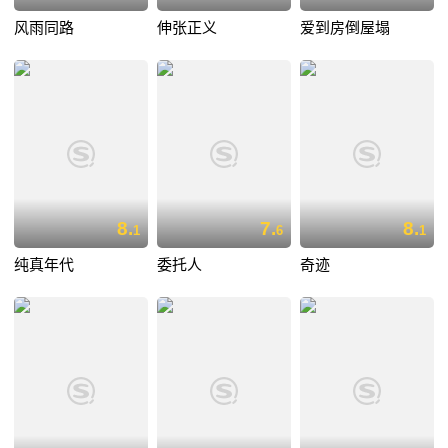
风雨同路
伸张正义
爱到房倒屋塌
8.
7.
8.
1
6
1
纯真年代
委托人
奇迹