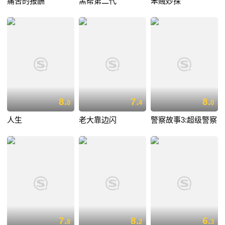
痛苦的报酬
黑帮第二代
笨贼妙探
8.
7.
8.
0
4
0
人生
老大靠边闪
警察故事3:超级警察
7.
8.
6.
8
2
3