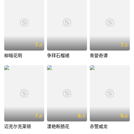
7.
7.
3
3
柳暗花明
争拜石榴裙
育婴奇谭
7.
6.
6.
0
3
0
迈克尔克莱顿
凄艳断肠花
赤警威龙