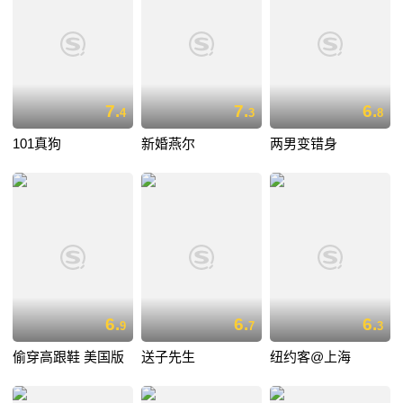
7.
7.
6.
4
3
8
101真狗
新婚燕尔
两男变错身
6.
6.
6.
9
7
3
偷穿高跟鞋 美国版
送子先生
纽约客@上海