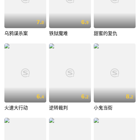
7.
6.
0
9
乌鸦谋杀案
铁狱魔难
甜蜜的复仇
6.
6.
8.
4
2
2
火速大行动
逆转裁判
小鬼当街