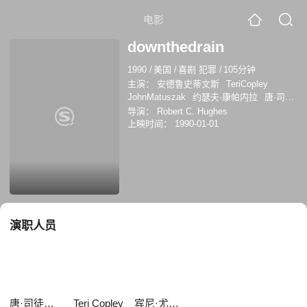
电影
downthedrain
1990
/
美国
/
喜剧 犯罪
/
105分钟
主演：
安德鲁史蒂文斯
TeriCopley
JohnMatuszak
约瑟夫·康帕内拉
唐·司徒
奥德
斯黛拉·斯蒂文斯
安德鲁 史蒂文斯
导演：
Robert C. Hughes
Teri Copley
John Matuszak
欧文·凯斯
上映时间：
1990-01-01
Jerry Mathers
Mickey Morton
宾尼·尤奎
德兹
演职人员
唐·司徒奥德
Teri Copley
宾尼·尤奎德兹