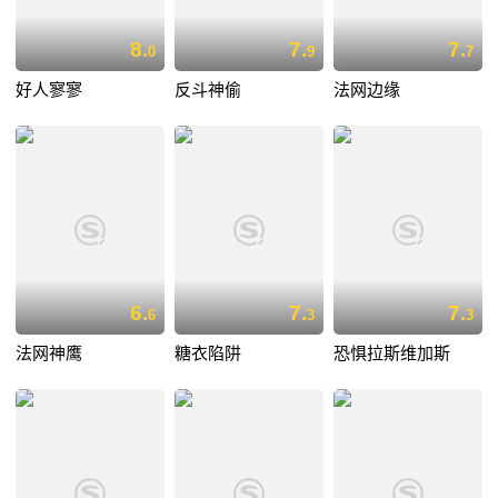
8.
7.
7.
0
9
7
好人寥寥
反斗神偷
法网边缘
6.
7.
7.
6
3
3
法网神鹰
糖衣陷阱
恐惧拉斯维加斯