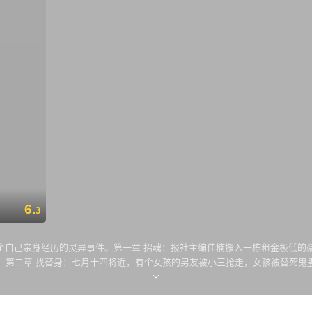
6.
3
个自己亲身经历的灵异事件。第一章 招魂：报社主编佳楠搬入一栋租金极低的
；第二章 找替身：七月十四将近，有个女孩的男友被小三抢走，女孩被替死鬼
经变成僵尸。夜幕降临，猛鬼横行，一场生死大战即将开始……