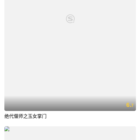
6.
7
绝代偃师之玉女掌门