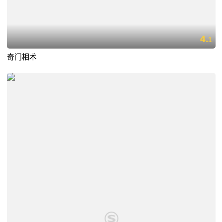
4.
1
奇门相术