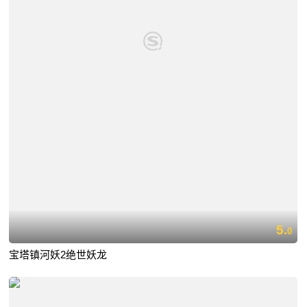
5.
0
宝塔镇河妖2绝世妖龙