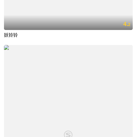
4.
2
妖铃铃