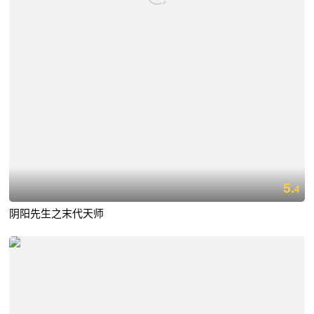
5.
4
阴阳先生之末代天师