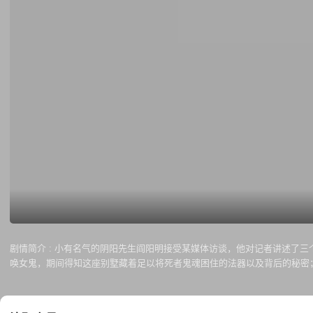
剧情简介 :
小有名气的阴阳先生阎阳明接受某媒体访谈，他对记者讲述了三
唤女鬼，期间得知这座别墅藏着足以将死者鬼魂困住的法器以及背后的秘密
要迁址，阎阳明意外发现村长老太爷葬在了养尸地，开棺后更发现老太爷已