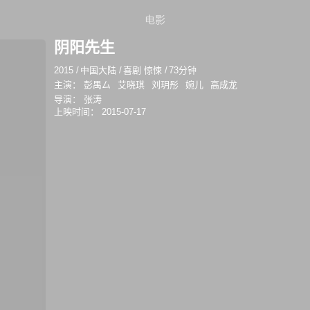
电影
阴阳先生
2015
/
中国大陆
/
喜剧 惊悚
/
73分钟
主演：
彭禺厶
艾晓琪
刘玥彤
婉儿
高成龙
导演：
张涛
上映时间：
2015-07-17