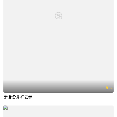
5.
6
鬼话怪谈·祥云寺