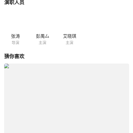
演职人员
张涛
彭禺厶
艾晓琪
导演
主演
主演
猜你喜欢