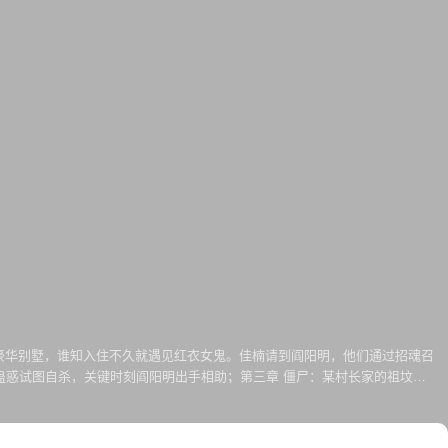
豪华别墅，谁知入住不久就遇见红衣女鬼。佳楠请到阎阳明，他们通过招魂召
蛊惑试图自杀，关键时刻阎阳明出手相助；第三章 僵尸：某村长家的祖坟需