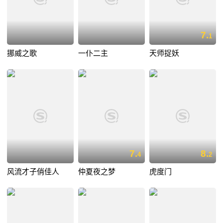
7.
1
挪威之歌
一仆二主
天师捉妖
7.
8.
4
2
风流才子俏佳人
仲夏夜之梦
虎度门