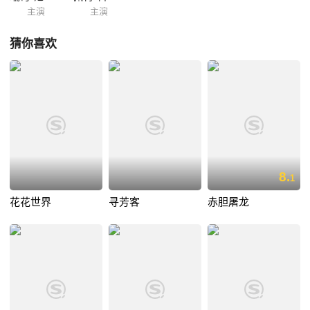
主演
主演
猜你喜欢
8.
1
花花世界
寻芳客
赤胆屠龙