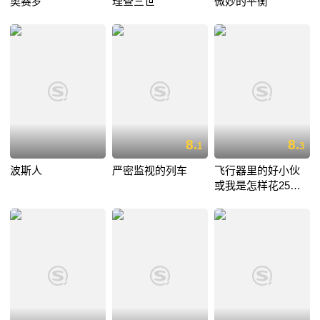
奥赛罗
理查三世
微妙的平衡
8.
8.
1
3
波斯人
严密监视的列车
飞行器里的好小伙
或我是怎样花25小
时11分从伦敦飞到
巴黎