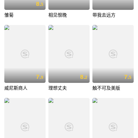
8.
5
雏菊
相见恨晚
带我去远方
7.
8.
7.
9
2
5
威尼斯商人
理想丈夫
触不可及美版