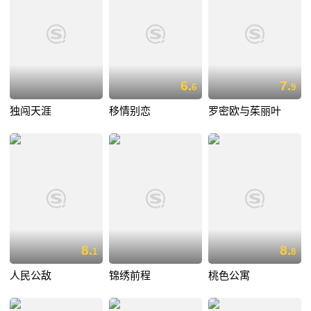
6.
7.
6
9
独闯天涯
移情别恋
罗密欧与茱丽叶
8.
8.
1
8
人民公敌
锦绣前程
桃色公寓