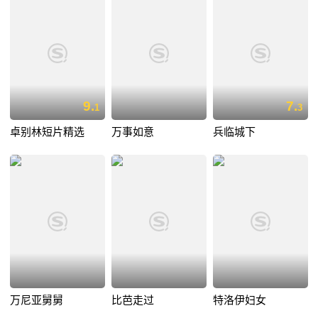
9.
7.
1
3
卓别林短片精选
万事如意
兵临城下
万尼亚舅舅
比芭走过
特洛伊妇女