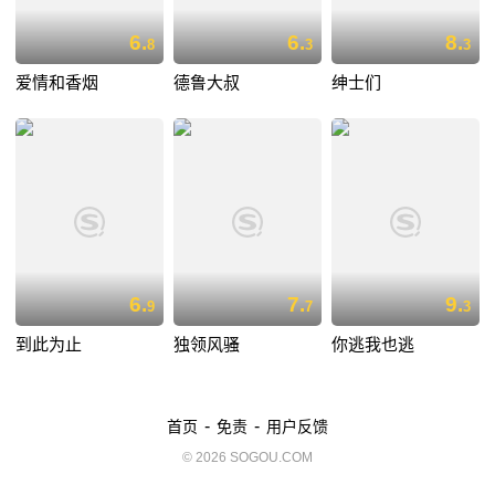
6.
6.
8.
8
3
3
爱情和香烟
德鲁大叔
绅士们
6.
7.
9.
9
7
3
到此为止
独领风骚
你逃我也逃
-
-
首页
免责
用户反馈
© 2026 SOGOU.COM