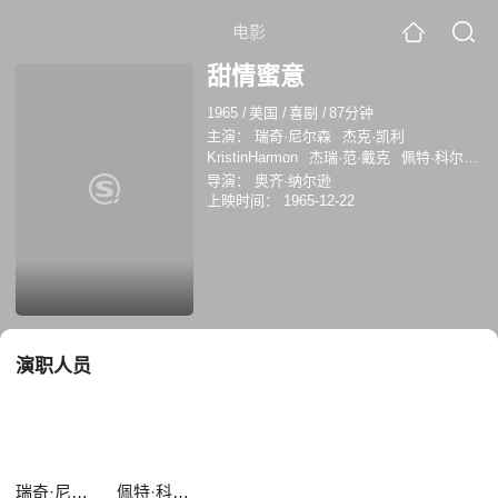
电影
甜情蜜意
1965
/
美国
/
喜剧
/
87分钟
主演：
瑞奇·尼尔森
杰克·凯利
KristinHarmon
杰瑞·范·戴克
佩特·科尔
顿
霍华德·麦克尼尔
伊万·博纳
巴里·里
导演：
奥齐·纳尔逊
维斯顿
Kristin Harmon
艾维·摩尔
Skip
上映时间：
1965-12-22
Young
演职人员
瑞奇·尼尔森
佩特·科尔顿