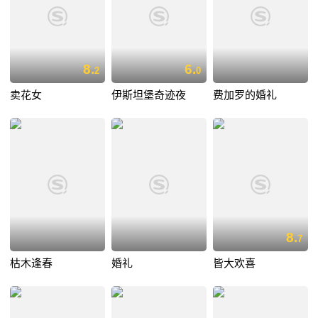
8.
6.
2
0
卖花女
伊斯坦堡奇迹夜
费加罗的婚礼
8.
7
枯木逢春
婚礼
皆大欢喜