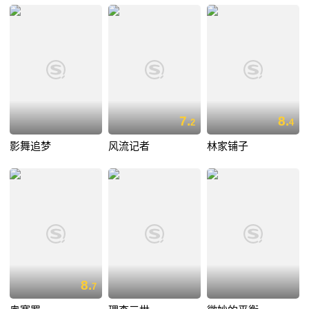
7.
8.
2
4
影舞追梦
风流记者
林家铺子
8.
7