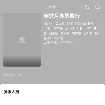
电影
穿过月亮的旅行
2024
/
中国大陆
/
剧情 爱情
/
104分钟
主演：
张子枫
胡先煦
仁科
长江
黄小
蕾
赵小棠
生港帅
袁文康
陈妍希
吴宣
仪
导演：
李蔚然
上映时间：
2024-05-01
剧情简介 :
无
演职人员