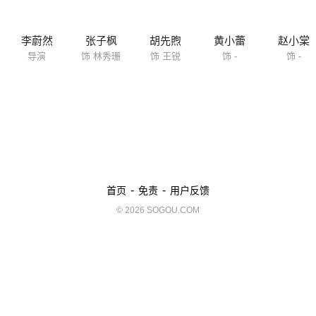
李蔚然
张子枫
胡先煦
黄小蕾
赵小棠
导演
饰 林秀珊
饰 王锐
饰 -
饰 -
-
-
首页
免责
用户反馈
© 2026 SOGOU.COM