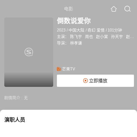
电影
倒数说爱你
2023
/
中国大陆
/
奇幻 爱情
/
101分钟
主演：
陈飞宇
周也
赵小棠
孙天宇
赵丽娟
导演：
林孝谦
芒果TV
立即播放
剧情简介 :
无
演职人员