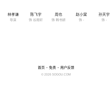
林孝谦
陈飞宇
周也
赵小棠
孙天宇
导演
饰 谷雨轩
饰 韩书妍
饰 -
饰 -
-
-
首页
免责
用户反馈
© 2026 SOGOU.COM