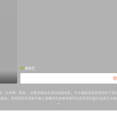
爱奇艺
导，孙书博，陈琳 ，孙菁伟联袂主演的网络电影。片中漫画家武茗雪创作了奇
情愫暗生。而欲将武鸣雪新作搬上银幕的完美男神离鸣对武茗雪的猛烈追求又令
和离鸣接近武茗雪皆是为了得到武氏后人的真爱之血，以解开封印猫妖女王千年之
有限公司/ 青岛唐赫影视股份有限公司 / 中幕光影文化传媒（北京）有限公司 ..