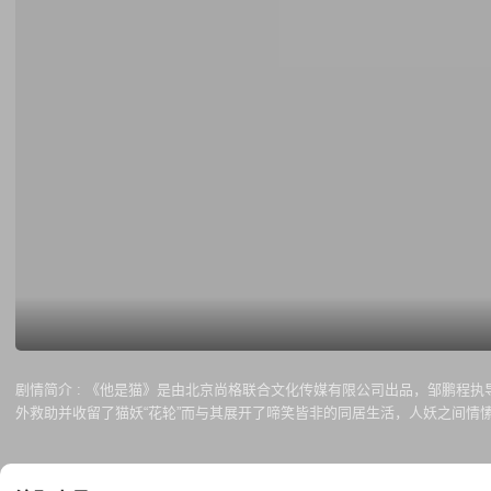
剧情简介 :
《他是猫》是由北京尚格联合文化传媒有限公司出品，邹鹏程执
外救助并收留了猫妖“花轮”而与其展开了啼笑皆非的同居生活，人妖之间
意间获悉了父亲的死与千年前猫妖女王（淑妃）被封印的真相有关。原来花伦
出品公司 : 北京尚格联合文化传媒有限公司 / 卓恩时代国际教育咨询（北京）