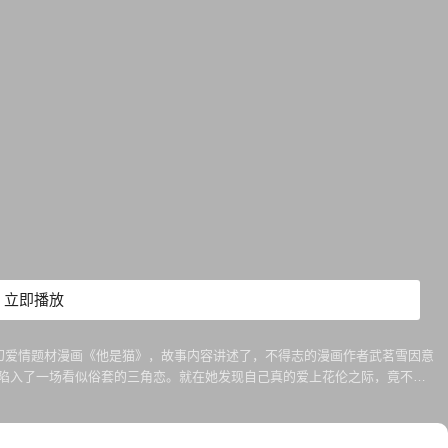
立即播放
幻爱情题材漫画《他是猫》，故事内容讲述了，不得志的漫画作者武茗雪因意
她陷入了一场看似俗套的三角恋。就在她发现自己真的爱上花伦之际，竟不经
久的“蛊醉”之术。 营销宣传：文呈国际/溢彩传媒 影片发行：溢彩传媒
.