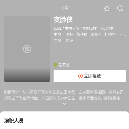
电影
变脸侠
2021
/
中国大陆
/
喜剧 动作
/
80分钟
主演：
刘杨
陈秋伶
张双利
杜晓宇
卜钰
导演：
唐滔
爱奇艺
立即播放
剧情简介 :
从小天赋异禀的川剧武生王大器，立志要大展雄图。岂料自己
却患上了登台恐惧症，非但没能成为大武生，反倒是面临被川剧院裁撤的
危机。正当他无用武之地时，一次不经意的见义勇为为他打开了新大门。
他一身炉火纯青的变脸武艺以及变幻莫测的表演装束，像极了夜色中的神
秘侠客。于是 夜晚的城市成为了王大器新的舞台，他潜伏于茫茫人海 将
演职人员
一身武艺用于见义勇为 从此走上了行侠仗义的英雄之路。