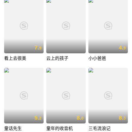
7.
4.
9
9
看上去很美
云上的孩子
小小爸爸
5.
8.
8.
2
0
3
童话先生
童年的收音机
三毛流浪记