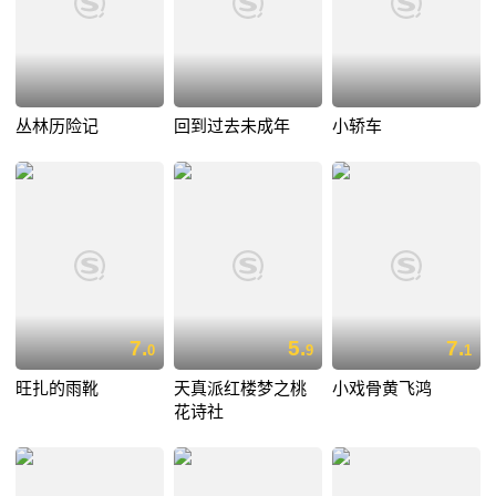
丛林历险记
回到过去未成年
小轿车
7.
5.
7.
0
9
1
旺扎的雨靴
天真派红楼梦之桃
小戏骨黄飞鸿
花诗社