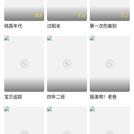
5.
7.
7.
6
8
1
纯真年代
过昭关
第一次的离别
宝贝追踪
四年二班
摇滚吧！老爸