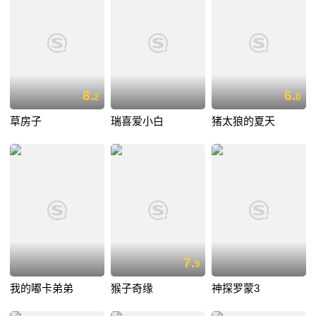
8.
6.
2
0
草房子
瑞喜爱小白
猪太狼的夏天
7.
9
我的嘟卡弟弟
猴子奇缘
神探罗蒙3