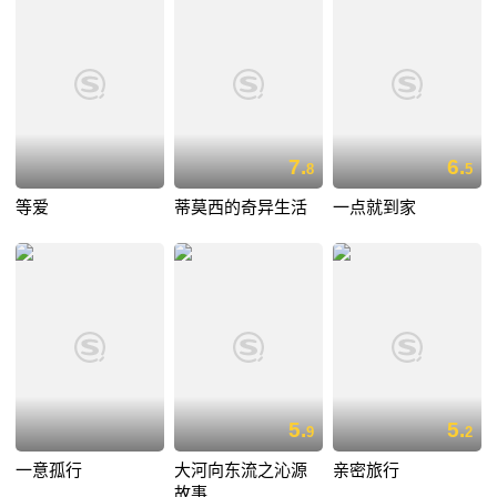
7.
6.
8
5
等爱
蒂莫西的奇异生活
一点就到家
5.
5.
9
2
一意孤行
大河向东流之沁源
亲密旅行
故事