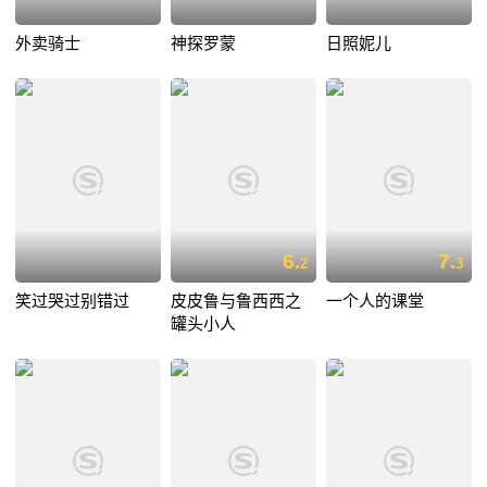
外卖骑士
神探罗蒙
日照妮儿
6.
7.
2
3
笑过哭过别错过
皮皮鲁与鲁西西之
一个人的课堂
罐头小人