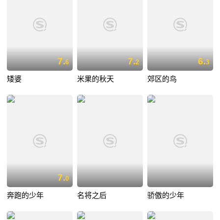
7.
7.
6.
6
2
3
矮婆
米果的秋天
郊区的鸟
7.
0
奔跑的少年
名将之后
骄傲的少年