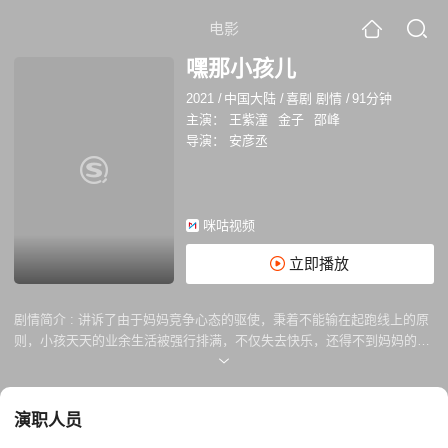
电影
嘿那小孩儿
2021
/
中国大陆
/
喜剧 剧情
/
91分钟
主演：
王紫潼
金子
邵峰
导演：
安彦丞
咪咕视频
立即播放
剧情简介 :
讲诉了由于妈妈竞争心态的驱使，秉着不能输在起跑线上的原
则，小孩天天的业余生活被强行排满，不仅失去快乐，还得不到妈妈的陪
伴，最终，在保姆张小娥的帮助下，终于找到童年应有的快乐的故事。
演职人员