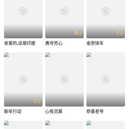
8.
7.
1
1
亲爱的,这是印度
勇夺芳心
金奈快车
7.
1
新年行动
心有灵犀
恭喜老爷