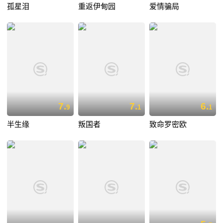
孤星泪
重返伊甸园
爱情骗局
7.
7.
6.
9
1
1
半生缘
叛国者
致命罗密欧