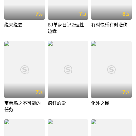
7.
7.
8.
6
3
2
缘来缘去
BJ单身日记2:理性
有时快乐有时悲伤
边缘
7.
7.
3
7
宝莱坞之不可能的
疯狂的爱
化外之民
任务