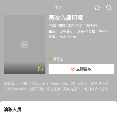
电影
再次心属印度
2000
/
印度
/
喜剧 爱情
/
153分钟
主演：
沙鲁克·汗
玖熹·查瓦拉
BharatKapoor
导演：
Aziz Mirza
爱奇艺
7.
立即播放
6
剧情简介 :
阿杰（沙鲁克·罕 Shahrukh Khan 饰）和瑞亚（玖熹·查瓦拉
Juhi Chawla 饰）就职于两个互为竞争关系的电视台，他们将彼此视作自
己事业上最强大的对手。实际上，阿杰深深的爱慕着瑞亚，只是后者好像
对他并不是太感冒。 一个名叫巴巴的男人枪杀了一个政客，他的所作所为
被政府拿来大做文章。一次偶然中，阿杰和瑞亚得知，巴巴杀人的真正原
演职人员
因是因为对方侮辱并杀死了自己的女儿，他实际上是在为女儿报仇。瑞亚
将巴巴的自白录成了磁带，这份磁带成为了各党派争抢的对象。巴巴为了