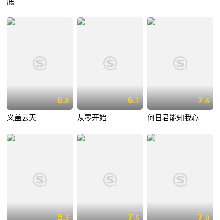
底
6.
6.
7.
8
7
6
义盖云天
从零开始
何日君能知我心
5.
7.
7.
5
5
0