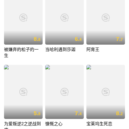
8.
6.
7.
8
4
7
被嫌弃的松子的一
当哈利遇到莎迦
阿育王
生
5.
7.
8.
8
4
2
为爱叛逆2之逆战到
慷慨之心
宝莱坞生死恋