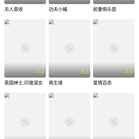
无人查收
功夫小蝇
前妻俱乐部
7.
7.
7.
4
9
5
英国绅士,印度淑女
再生缘
爱情百态