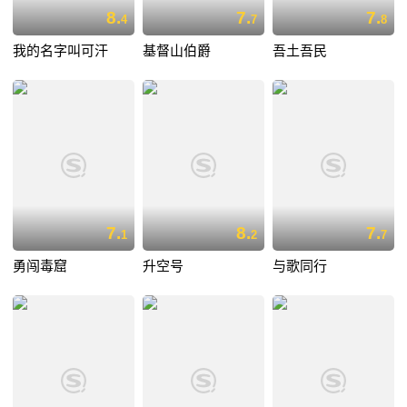
8.
7.
7.
4
7
8
我的名字叫可汗
基督山伯爵
吾土吾民
7.
8.
7.
1
2
7
勇闯毒窟
升空号
与歌同行