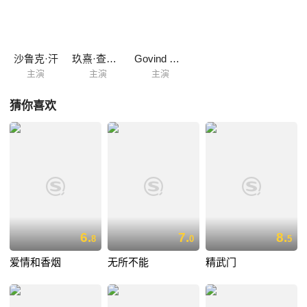
保护阿杰和瑞亚，决定担负起恐怖分子的罪名，被判处死刑。对于这一冤
案，阿杰发誓绝不坐视不管。
沙鲁克·汗
玖熹·查瓦拉
Govind Namdeo
主演
主演
主演
猜你喜欢
6.
7.
8.
8
0
5
爱情和香烟
无所不能
精武门