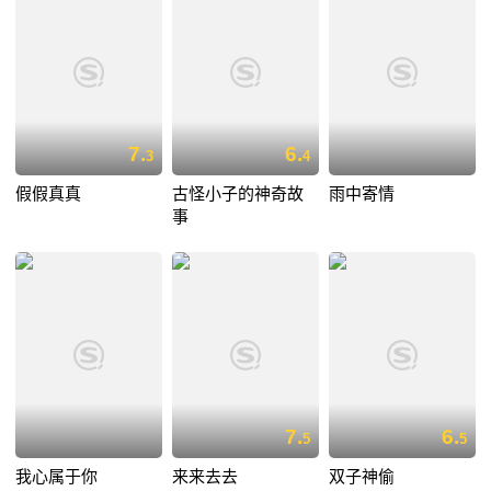
7.
6.
3
4
假假真真
古怪小子的神奇故
雨中寄情
事
7.
6.
5
5
我心属于你
来来去去
双子神偷